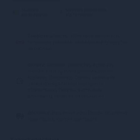
3 частин
Миттєва розстрочка
від 90 грн/міс.
від 16 грн/міс.
Конфіденційність.
100% конфіденційність.
Непрозора упаковка, назва магазину відсутня
на посилці.
Оплата:
Карткою, Google Pay, Apple Pay
онлайн, plata by mono (оплата карткою,
ApplePay, GooglePay), Оплата частинами
(ПриватБанк), Миттєва розстрочка
(ПриватБанк), Покупка Частинами
(Монобанк), Оплата при отриманні
Доставка:
Відділення Нова Пошта, Поштомат
Нова Пошта, Кур’єр Нова Пошта
Характеристики