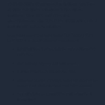
контролювати розміщення всередині тіла. Така
модель підходить для менш інтенсивних
виділень. Крім того, цей різновид
менструальних чаш FUN CUP підійде для жінок із
довгим вагінальним каналом.
Ось чому менструальна чаша Fun Factory FUN
CUP SIZE A — дуже корисне придбання:
виготовлена з гіпоалергенного медичного
силікону;
має форму, зручну для введення;
підлаштовується під форму тіла;
щільний обідок утримує чашу на місці — ви
можете не хвилюватися про протікання;
без хвостика — комфортно відчувається
всередині;