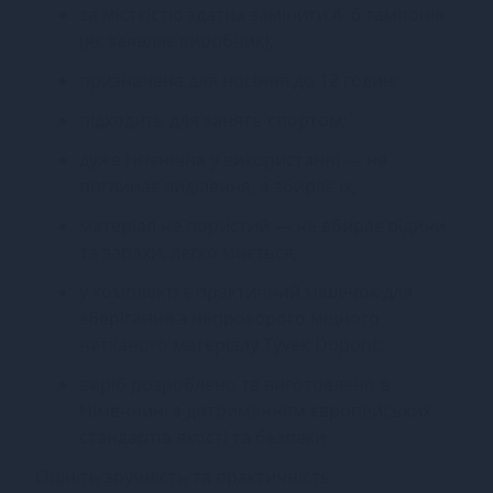
за місткістю здатна замінити 4–6 тампонів
(як заявляє виробник);
призначена для носіння до 12 годин;
підходить для занять спортом;
дуже гігієнічна у використанні — не
поглинає виділення, а збирає їх;
матеріал не пористий — не вбирає рідини
та запахи, легко миється;
у комплекті є практичний мішечок для
зберігання з непрозорого міцного
нетканого матеріалу Tyvek Dupont;
виріб розроблено та виготовлено в
Німеччині з дотриманням європейських
стандартів якості та безпеки.
Оцініть зручність та практичність