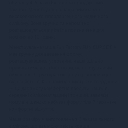
вбирає у 4–6 разів більше за стандартний
тампон. Менструальна чаша виконана з
високоякісного гіпоалергенного медичного
силікону. Вона зручно та непомітно
розташовується в піхві та призначена для
носіння до 12 годин.
Менструальна чаша Fun Factory FUN CUP SIZE A
має зручну для введення форму:
розташувавшись усередині, чаша щільно
прилягатиме до стінок піхви, не пропускаючи
виділення. Структура силікону в різних місцях
відрізняється. Конічний кінчик трохи твердіший
— це дає змогу комфортно вводити чашу. У
середині силікон м’якший і тонший, завдяки
чому він швидко набуває форму тіла й гарантує
комфортні відчуття.
Чаша розміру A виготовлена з більш щільного
силікону, що дає можливість краще