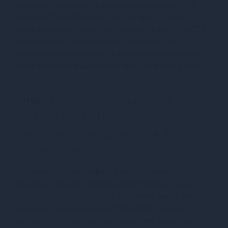
жіночого здоров'я" і допомагає забезпечити
комфорт і безпечність під час менструації.
Менструальна чаша Fun Factory FUN CUP SIZE B
Purple ідеально підходить для жінок, які
шукають екологічний та вигідний варіант для
впорядкування циклічних процесів свого тіла.
Опис
Менструальна чаша Fun
Factory FUN CUP SIZE B Purple,
багаторазова, діаметр 4,3 см,
об’єм 30 мл
Місячні без дискомфорту та протікань — це
реально! Радимо купити менструальну чашу
Fun Factory FUN CUP SIZE A — вона дасть вам
змогу вести звичний спосіб життя і навіть
займатися спортом. Цей корисний аксесуар