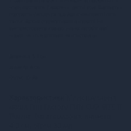
7. Для більш глибокого очищення прокип’ятіть
чашу протягом 3 хвилин у чистій воді. Висушіть і
покладіть у мішечок, що йде в комплекті (його
також можна стерилізувати в окропі). Не
використовуйте жодних інших засобів для
чищення, крім допущених в інструкції.
Довжина: 5,3 см.
Діаметр: 4 см.
Об’єм: 20 мл.
Характеристики
Менструальна
чаша Fun Factory FUN CUP SIZE B
Purple, багаторазова, діаметр
4,3 см, об’єм 30 мл