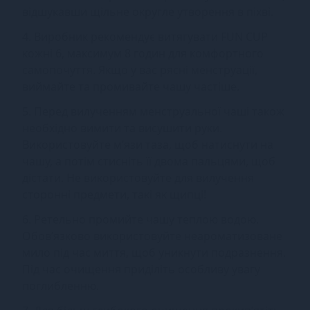
відшукавши щільне округле утворення в піхві.
4. Виробник рекомендує витягувати FUN CUP
кожні 6, максимум 8 годин для комфортного
самопочуття. Якщо у вас рясні менструації,
виймайте та промивайте чашу частіше.
5. Перед вилученням менструальної чаші також
необхідно вимити та висушити руки.
Використовуйте м’язи таза, щоб натиснути на
чашу, а потім стисніть її двома пальцями, щоб
дістати. Не використовуйте для вилучення
сторонні предмети, такі як щипці!
6. Ретельно промийте чашу теплою водою.
Обов’язково використовуйте неароматизоване
мило під час миття, щоб уникнути подразнення.
Під час очищення приділіть особливу увагу
поглибленню.