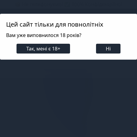
📦 Не телефонуємо! ✅ 100% Конфіденційно!
Search projects
Цей сайт тільки для повнолітніх
Вам уже виповнилося 18 років?
Для жінок
Товари для жіночого здоров'я
Менст
Так, мені є 18+
Ні