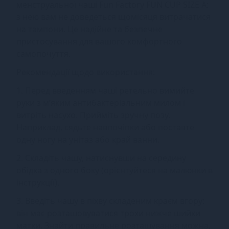
менструальної чаші Fun Factory FUN CUP SIZE A:
з нею вам не доведеться щомісяця витрачатися
на тампони. Це надійне та безпечне
пристосування для вашого комфортного
самопочуття.
Рекомендації щодо використання:
1. Перед введенням чаші ретельно вимийте
руки з м’яким антибактеріальним милом і
витріть насухо. Прийміть зручну позу.
Наприклад, сядьте навпочіпки або поставте
одну ногу на унітаз або край ванни.
2. Складіть чашу, натиснувши на середину
обідка з одного боку (орієнтуйтеся на малюнки в
інструкції).
3. Введіть чашу в піхву складеним краєм вгору:
він має розташовуватися трохи нижче шийки
матки. Знайти правильне розташування можна,