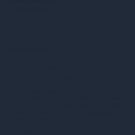
Країна надходження
Китай
Всі характеристики (1)
Особливості
Менструальна
чаша Fun Factory FUN CUP SIZE B
Purple, багаторазова, діаметр
4,3 см, об’єм 30 мл
Менструальна чаша Fun Factory FUN CUP SIZE B
Purple - це багаторазовий засіб для гігієни жінок
під час місячних. Чаша має діаметр 4,3 см і об’єм
30 мл, що забезпечує зручність використання і
надійність захисту.
Цей товар відноситься до категорії "Товари для