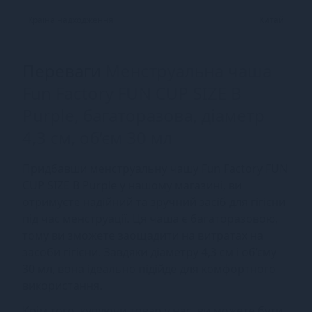
Країна надходження
Китай
Переваги
Менструальна чаша
Fun Factory FUN CUP SIZE B
Purple, багаторазова, діаметр
4,3 см, об’єм 30 мл
Придбавши менструальну чашу Fun Factory FUN
CUP SIZE B Purple у нашому магазині, ви
отримуєте надійний та зручний засіб для гігієни
під час менструації. Ця чаша є багаторазовою,
тому ви зможете заощадити на витратах на
засоби гігієни. Завдяки діаметру 4,3 см і об’єму
30 мл, вона ідеально підійде для комфортного
використання.
Крім того, купуючи товар у нас, ви можете бути