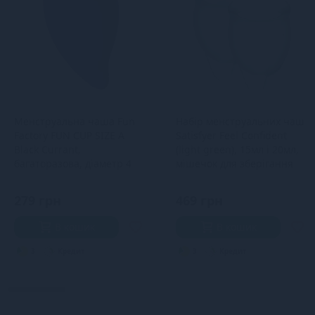
Менструальна чаша Fun
Набір менструальних чаш
Factory FUN CUP SIZE A
Satisfyer Feel Confident
Black Currant,
(light green), 15мл і 20мл,
багаторазова, діаметр 4
мішечок для зберігання
см, об’єм 20 мл
279 грн
469 грн
В кошик
В кошик
3
Кредит
3
Кредит