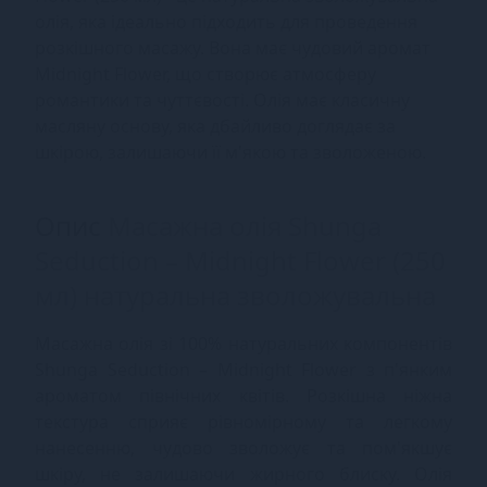
олія, яка ідеально підходить для проведення
розкішного масажу. Вона має чудовий аромат
Midnight Flower, що створює атмосферу
романтики та чуттєвості. Олія має класичну
масляну основу, яка дбайливо доглядає за
шкірою, залишаючи її м'якою та зволоженою.
Опис
Масажна олія Shunga
Seduction – Midnight Flower (250
мл) натуральна зволожувальна
Масажна олія зі 100% натуральних компонентів
Shunga Seduction – Midnight Flower з п'янким
ароматом північних квітів. Розкішна ніжна
текстура сприяє рівномірному та легкому
нанесенню, чудово зволожує та пом'якшує
шкіру, не залишаючи жирного блиску. Олія