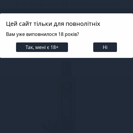
📦 Не телефонуємо! ✅ 100% Конфіденційно!
Search projects
Цей сайт тільки для повнолітніх
Вам уже виповнилося 18 років?
Косметика
Масажні олії та лосьйони
Класичні 
Так, мені є 18+
Ні