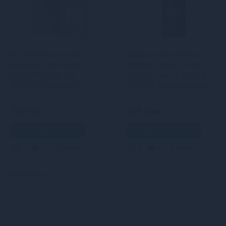
Розігрівальна їстівна
Масажна олія Sensuva
масажна олія Bijoux
Me&You Lemon, Ginger,
Indiscrets Slow Sex
Orange, Vanilla & Sugar
Warming massage oil
(125 мл) із феромонами
779 грн
839 грн
В кошик
В кошик
3
2
Кредит
3
2
Кредит