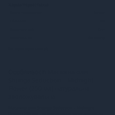
Характеристики
Країна надходження
Канада
Об'єм (мл)
250
Косметика: вид
Олія
Косметика: дія
без ефекту
Всі характеристики (4)
Особливості
Масажна олія
Shunga Seduction – Midnight
Flower (250 мл) натуральна
зволожувальна
Масажна олія Shunga Seduction – Midnight
Flower (250 мл) - це натуральна зволожувальна