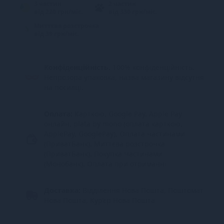
3 частин
2 частин
від 220 грн/міс.
від 330 грн/міс.
Миттєва розстрочка
від 39 грн/міс.
Конфіденційність.
100% конфіденційність.
Непрозора упаковка, назва магазину відсутня
на посилці.
Оплата:
Карткою, Google Pay, Apple Pay
онлайн, plata by mono (оплата карткою,
ApplePay, GooglePay), Оплата частинами
(ПриватБанк), Миттєва розстрочка
(ПриватБанк), Покупка Частинами
(Монобанк), Оплата при отриманні
Доставка:
Відділення Нова Пошта, Поштомат
Нова Пошта, Кур’єр Нова Пошта