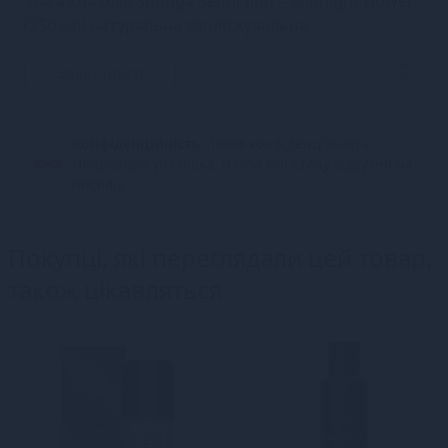
Масажна олія Shunga Seduction – Midnight Flower
(250 мл) натуральна зволожувальна
Закінчився
Конфіденційність.
100% конфіденційність.
Непрозора упаковка, назва магазину відсутня на
посилці.
Покупці, які переглядали цей товар,
також цікавляться