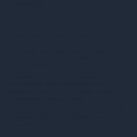
Переваги
Комплект пояс та
панчохи Art of Sex - Deily, колір
чорний, розмір L
Купуючи комплект пояс та панчохи Art of Sex -
Deily у нашому магазині, ви отримуєте стильний
та якісний товар, який підкреслить вашу
жіночність і чарівність. Чорний колір і розмір L -
ідеальний вибір для будь-якої жінки.
Поєднання пояса та панчох створить
неповторний образ, який доповнить ваш
гардероб. А еротична нотка додасть відвертості
та загадковості вашому образу.
Не витрачайте час на пошуки, замовляйте цей
комплект прямо зараз і отримайте незабутні
враження!