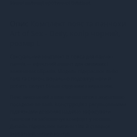
вашої колекції еротичної білизни.
Опис
Комплект пояс та панчохи
Art of Sex - Deily, колір чорний,
розмір L
Сексуальний комплект із пояса для панчіх і
панчіх — ефектний акцент для сміливих і
впевнених образів. Модель підкреслює лінію
талії та стегон, візуально подовжує ноги й
робить силует більш струнким і виразним.
Пояс виконаний з еластичної сітки з акуратною
посадкою по талії. Конструкція з регульованими
підв’язками дозволяє надійно зафіксувати
панчохи та забезпечує комфорт у носінні.
Дизайн підкреслює вигини тіла й створює
акуратний, чіткий контур.