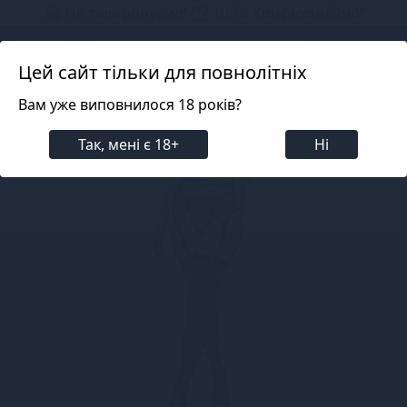
📦 Не телефонуємо! ✅ 100% Конфіденційно!
Search projects
Цей сайт тільки для повнолітніх
Вам уже виповнилося 18 років?
Білизна
Еротична жіноча білизна
Панчохи, Мі
Так, мені є 18+
Ні