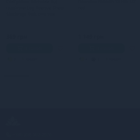
Сексуальні панчохи під
Панчохи Passion ST105 1/2
підв’язки Leg Avenue Sheer
red
Stockings Red, one size
369 грн
1 149 грн
В кошик
В кошик
3
Кредит
4
3
Кредит
+380 (68) 502-2576