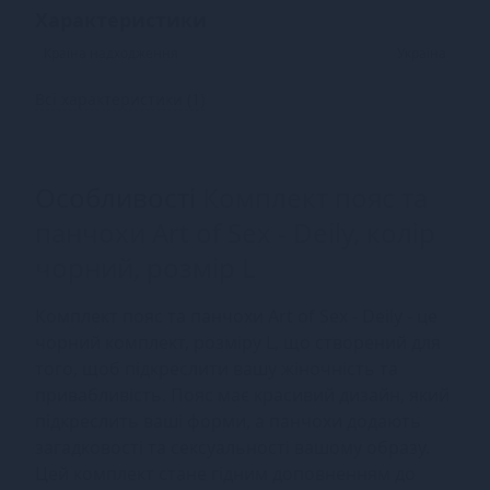
Характеристики
Країна надходження
Україна
Всі характеристики (1)
Особливості
Комплект пояс та
панчохи Art of Sex - Deily, колір
чорний, розмір L
Комплект пояс та панчохи Art of Sex - Deily - це
чорний комплект, розміру L, що створений для
того, щоб підкреслити вашу жіночність та
привабливість. Пояс має красивий дизайн, який
підкреслить ваші форми, а панчохи додають
загадковості та сексуальності вашому образу.
Цей комплект стане гідним доповненням до