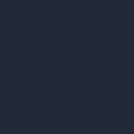
Панчохи з тонкої сітки красиво облягають ноги,
візуально витягуючи силует. Еластична
структура забезпечує щільну посадку без
дискомфорту та зберігає форму виробу.
Матеріал: Сітка
Характеристики
Комплект пояс
та панчохи Art of Sex - Deily,
колір чорний, розмір L
Країна надходження
Україна