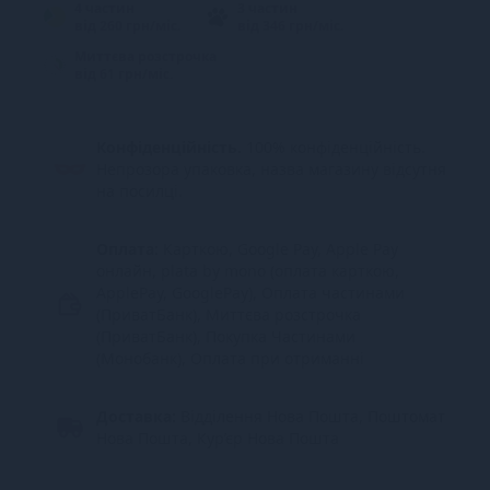
4 частин
3 частин
від 260 грн/міс.
від 346 грн/міс.
Миттєва розстрочка
від 61 грн/міс.
Конфіденційність.
100% конфіденційність.
Непрозора упаковка, назва магазину відсутня
на посилці.
Оплата:
Карткою, Google Pay, Apple Pay
онлайн, plata by mono (оплата карткою,
ApplePay, GooglePay), Оплата частинами
(ПриватБанк), Миттєва розстрочка
(ПриватБанк), Покупка Частинами
(Монобанк), Оплата при отриманні
Доставка:
Відділення Нова Пошта, Поштомат
Нова Пошта, Кур’єр Нова Пошта