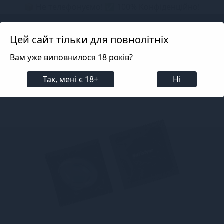
📦 Не телефонуємо! ✅ 100% Конфіденційно!
Search projects
Цей сайт тільки для повнолітніх
Вам уже виповнилося 18 років?
Для пар
Презервативи
Презервативи
През
Так, мені є 18+
Ні