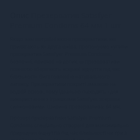
Опис
Презерватив Satisfyer
Premium Condoms 64 мм 1 шт
Якщо вам потрібні якісні презервативи, які
прилягають як друга шкіра, пропонуємо купити
презерватив Satisfyer Premium Condoms.
Безпечні, приємні на дотик, ці презервативи
повністю зберігають яскраві відчуття під час
близькості. Виготовлені із натурального
латексу. Презервативи покриті змазкою на
водній основі, тому ідеально підходять і для
використання з іграшками Satisfyer, зокрема
силіконовими. Ширина презерватива: 64 мм.
Прозорі презервативи Satisfyer Premium
Condoms спеціально створені для максимально
природних відчуттів під час близькості чи гри з