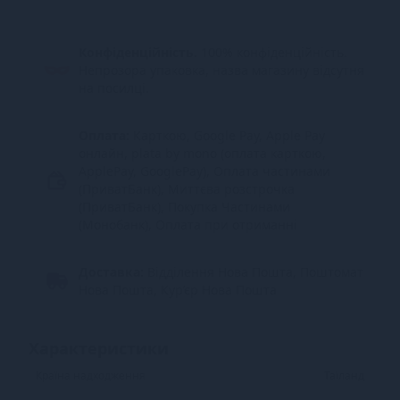
Конфіденційність.
100% конфіденційність.
Непрозора упаковка, назва магазину відсутня
на посилці.
Оплата:
Карткою, Google Pay, Apple Pay
онлайн, plata by mono (оплата карткою,
ApplePay, GooglePay), Оплата частинами
(ПриватБанк), Миттєва розстрочка
(ПриватБанк), Покупка Частинами
(Монобанк), Оплата при отриманні
Доставка:
Відділення Нова Пошта, Поштомат
Нова Пошта, Кур’єр Нова Пошта
Характеристики
Країна надходження
Таїланд