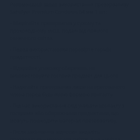
Рекомендації щодо використання презервативу
Satisfyer Premium Condoms 64 мм 1 шт:
- Зберігайте презерватив у сухому та
прохолодному місці, подалі від прямого
сонячного світла.
- Перед використанням перевірте термін
придатності.
- Відкрийте упаковку обережно, не
використовуйте гострий предмет для цього.
- Надягайте презерватив лише на ерегованого
члена перед будь-якою формою контакту.
- Під час використання слід уникати контакту з
гострими або обережними предметами, що
можуть пошкодити матеріал презервативу.
- Після закінчення відносин видаліть
презерватив у мішок для сміття, а не у унітаз.