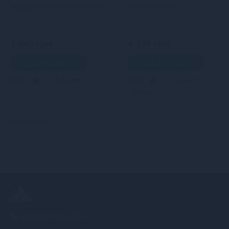
подарункова упаковка тюб
мегапак тюб
1 049 грн
4 399 грн
В кошик
В кошик
4
3
Кредит
5
5
Кредит
0 грн.
+380 (68) 502-2576