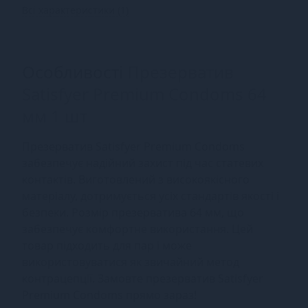
Всі характеристики (1)
Особливості
Презерватив
Satisfyer Premium Condoms 64
мм 1 шт
Презерватив Satisfyer Premium Condoms
забезпечує надійний захист під час статевих
контактів. Виготовлений з високоякісного
матеріалу, дотримується усіх стандартів якості і
безпеки. Розмір презерватива 64 мм, що
забезпечує комфортне використання. Цей
товар підходить для пар і може
використовуватися як звичайний метод
контрацепції. Замовте презерватив Satisfyer
Premium Condoms прямо зараз!