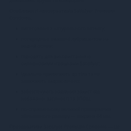
девайсами. Зручні та комфортні!
Особливості презервативів Satisfyer Premium
Condoms:
виготовлені з натурального латексу;
попередньо змащені лубрикантом на
водній основі;
підходять для використання із
силіконовими іграшками Satisfyer;
ідеально прилягають до тіла та не
заважають задоволенню;
забезпечують надійний захист від
небажаної вагітності та ЗПСШ;
по-справжньому великий презерватив
збільшеного розміру — ширина 64 мм.
Презервативи Satisfyer Premium Condoms — це