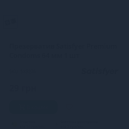
Презерватив Satisfyer Premium
Condoms 64 мм 1 шт
SKU: SX3276
29 грн
В кошик
3 частин
Миттєва розстрочка
від 10 грн/міс.
від 2 грн/міс.