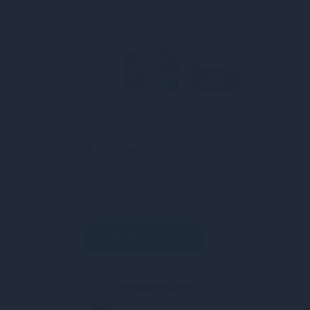
вальна
н
н
 своє
2 179 грн
Бальзам для інтимних зон Goliate
Soin Vulve 50 мл, загоювальна та
пом’якшувальна дія
а
В кошик
бальзам
Конфіденційність.
100%
опомагає
конфіденційність. Непрозора