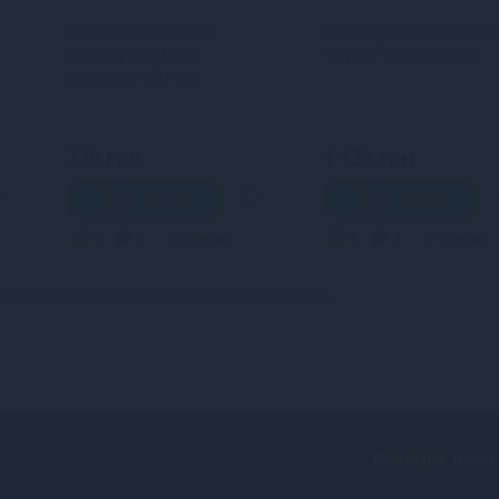
и
Піна для інтимного
Зволожуючий крем Or
догляду Intt Foam
- Hydra Intima 50 мл
Seduction (50 мл)
729 грн
1 139 грн
В кошик
В кошик
3
2
Кредит
4
3
Кредит
ПРАВОВА ІНФО