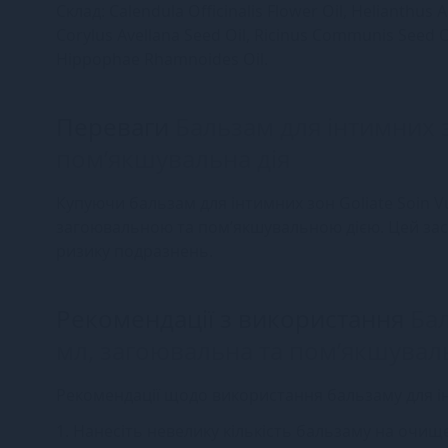
Склад: Calendula Officinalis Flower Oil, Helianthus
Corylus Avellana Seed Oil, Ricinus Communis Seed O
Hippophae Rhamnoides Oil.
Переваги
Бальзам для інтимних з
пом’якшувальна дія
Купуючи бальзам для інтимних зон Goliate Soin Vu
загоювальною та пом’якшувальною дією. Цей зас
ризику подразнень.
Рекомендації з використання
Бал
мл, загоювальна та пом’якшуваль
Рекомендації щодо використання бальзаму для інт
1. Нанесіть невелику кількість бальзаму на очищ