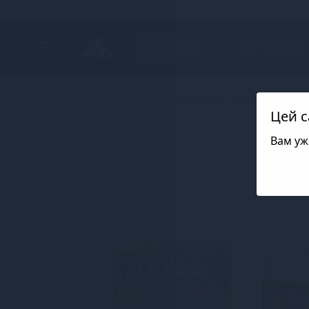
Search project
Каталог
Косметика
Регулярний догляд за тілом
Для 
Цей с
Вам уж