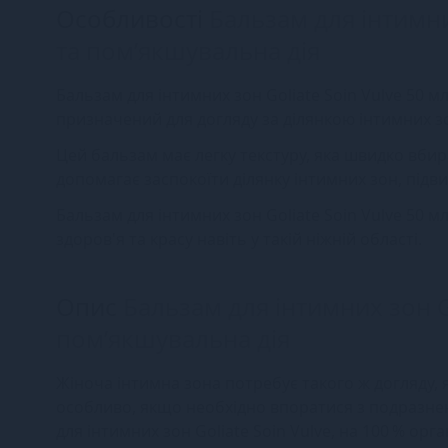
Особливості
Бальзам для інтимни
та пом’якшувальна дія
Бальзам для інтимних зон Goliate Soin Vulve 50 м
призначений для догляду за ділянкою інтимних з
Цей бальзам має легку текстуру, яка швидко вбир
допомагає заспокоїти ділянку інтимних зон, пі
Бальзам для інтимних зон Goliate Soin Vulve 50 м
здоров'я та красу навіть у такій ніжній області.
Опис
Бальзам для інтимних зон G
пом’якшувальна дія
Жіноча інтимна зона потребує такого ж догляду, як
особливо, якщо необхідно впоратися з подразне
для інтимних зон Goliate Soin Vulve, на 100 % ор