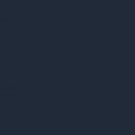
я,
 будь-
о кожен
та
у варто
ю та не
но до