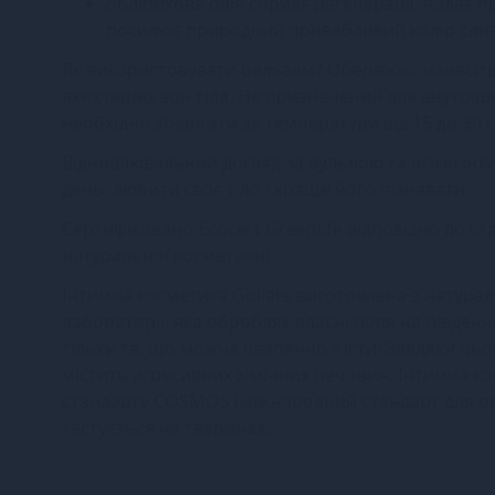
обліпихова олія сприяє регенерації, надає
посилює природний привабливий колір слиз
Як використовувати бальзам? Обережно нанесіть й
яких інших зон тіла. Не призначений для внутріш
необхідно зберігати за температури від 15 до 30 г
Відновлювальний догляд за вульвою та всією ін
день, любити своє тіло і краще його пізнавати.
Сертифіковано Ecocert Greenlife відповідно до 
натуральної косметики).
Інтимна косметика Goliate виготовлена ​​з натурал
лабораторії, яка обробляє власні поля на півден
тільки те, що можна безпечно з’їсти! Завдяки ць
містить агресивних хімічних речовин. Інтимна кос
стандарту COSMOS (міжнародний стандарт для орг
тестується на тваринах.