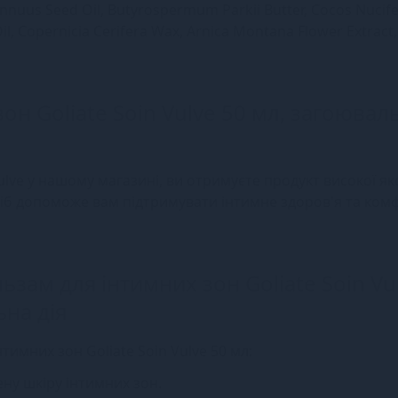
 Annuus Seed Oil, Butyrospermum Parkii Butter, Cocos Nucife
il, Copernicia Cerifera Wax, Arnica Montana Flower Extract,
он Goliate Soin Vulve 50 мл, загоювал
lve у нашому магазині, ви отримуєте продукт високої яко
іб допоможе вам підтримувати інтимне здоров'я та ком
ьзам для інтимних зон Goliate Soin Vu
на дія
имних зон Goliate Soin Vulve 50 мл:
ену шкіру інтимних зон.