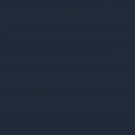
х зон Goliate Soin Vulve 50 мл, загою
л - це засіб з загоювальною та пом'якшувальною дією. Ві
он.
ається в шкіру, залишаючи її м'якою та шовковистою. Ві
двищуючи комфорт та захищаючи від подразнень.
л є ідеальним вибором для жінок, які прагнуть дбати про
oliate Soin Vulve 50 мл, загоювальна т
 і інші частини тіла, тільки більш ніжного і дбайливого,
нням і мікротравмами. Для цього рекомендуємо купити 
ганічний та веганський, який глибоко зволожує вульву, д