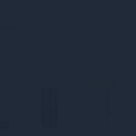
теся з
НОВИНКА