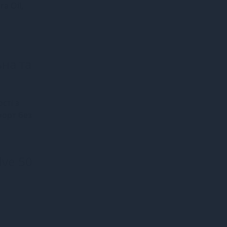
ra Oil,
ьна та
сті з
форт без
lve 50