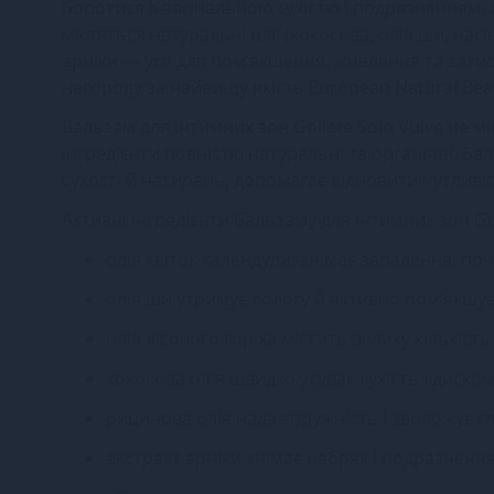
боротися з вагінальною сухістю і подразненням,
містяться натуральні олії (кокосова, олія ши, насі
арніки — усе для пом’якшення, живлення та захи
нагороду за найвищу якість European Natural Bea
Бальзам для інтимних зон Goliate Soin Vulve не мі
інгредієнти повністю натуральні та органічні. Б
сухості й натирань, допомагає відновити чутливіс
Активні інгредієнти бальзаму для інтимних зон Gol
олія квіток календули: знімає запалення, п
олія ши утримує вологу й активно пом’якшує
олія лісового горіха містить велику кількість
кокосова олія швидко усуває сухість і диско
рицинова олія надає пружність і зволожує г
екстракт арніки знімає набряк і подразненн