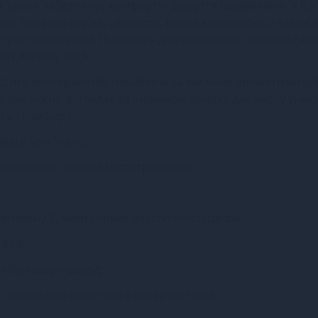
 а також забезпечує комфортні відчуття щохвилини. У ба
ння лісового горіха, обліпихи, квіток календули), а також 
сту інтимної зони. Підходить для щоденного використан
uty Awards 2025.
стить консервантів, парабенів та хімічних ароматизаторів
альзам ніжно доглядає за інтимною зоною, дає змогу уник
ть і комфорт.
iate Soin Vulve:
очервоніння, загоює мікротріщинки;
;
 вітаміну Е, який сприяє еластичності шкіри;
мфорт;
либокі шари шкіри;
я, допомагає боротися з натертостями;