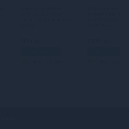
gie
Крем-пудра для тіла
Зволожувальна
Sensuva Body Powder
сироватка для інтим
Cream - Dark Temptations
зони YESforLOV INTI
(50 мл)
SERUM 30 мл
989 грн
1 699 грн
В кошик
В кошик
3
2
Кредит
4
3
Креди
РМАЦІЯ