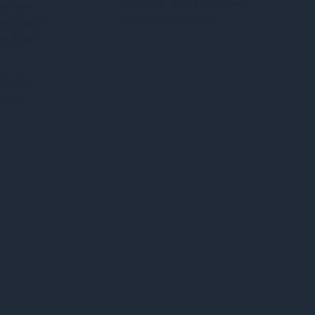
льзамі
упаковка, назва магазину
відсутня на посилці.
екстракт
ня. Має
. Усі
нути