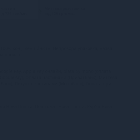
 частин
Миттєва розстрочка
ід 726 грн/міс.
від 129 грн/міс.
100% конфіденційність. Непрозора упаковка, назва
на посилці.
oogle Pay, Apple Pay онлайн, plata by mono (оплата
 GooglePay), Оплата частинами (ПриватБанк), Миттєва
тБанк), Покупка Частинами (Монобанк), Оплата при
ння Нова Пошта, Поштомат Нова Пошта, Кур’єр Нова