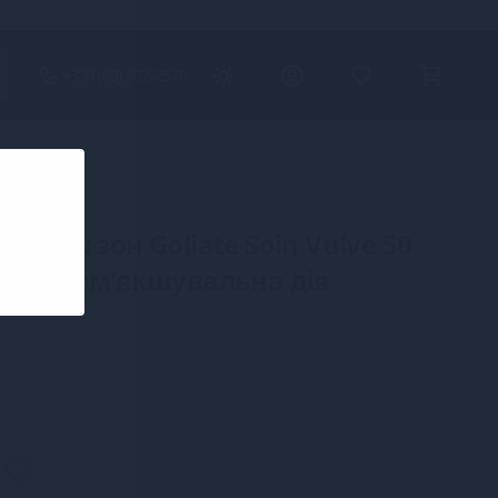
+380 (68) 502-2576
имних зон Goliate Soin Vulve 50
а та пом’якшувальна дія