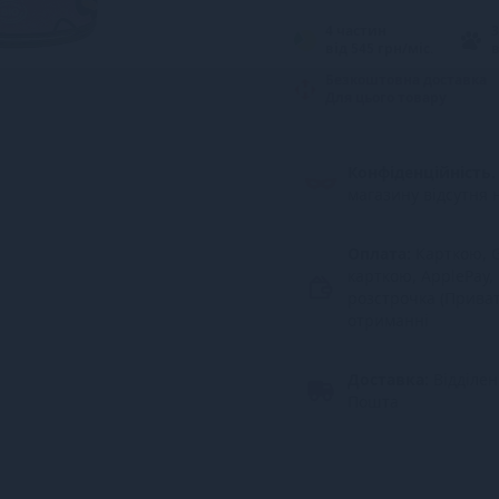
4 частин
3
від 545 грн/міс.
в
Безкоштовна доставка
Для цього товару
Конфіденційність.
магазину відсутня 
Оплата:
Карткою, G
карткою, ApplePay,
розстрочка (Прива
отриманні
Доставка:
Відділе
Пошта