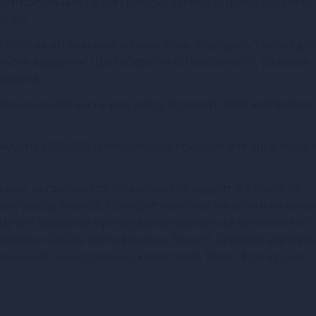
 протизапальний ефект і швидко загоює мікропошкодженн
ової.
ого на всі зовнішні інтимні зони. Підходить також і для
нього введення! Щоб зберегти всі властивості, бальзам
радусів.
тимною зоною дасть вам змогу відчувати себе комфортн
стандарту COSMOS (міжнародний стандарт для органічної 
ьних, органічних та веганських інгредієнтів у сімейній
ному заході Франції. Принцип компанії: наносити на шкір
ому вся продукція бренду характеризується високою якіст
метика Goliate сертифікована Ecocert Greenlife відповід
анічної та натуральної косметики). Веган-френдлі, не