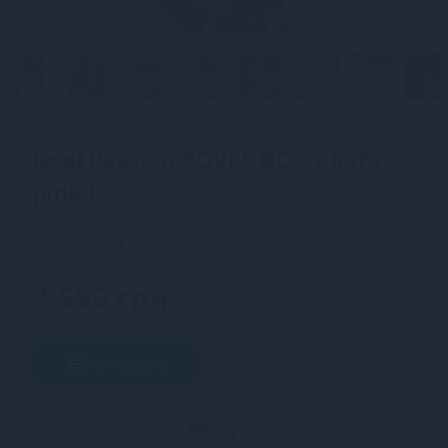
Боді Passion ZOVEL BODY light
pink L
SKU: SX2998
2 599 грн
В кошик
5 частин
4 частин
від 520 грн/міс.
від 650 грн/міс.