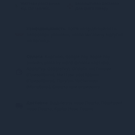
Миттєва розстрочка
Безкоштовна доставка
від 153 грн/міс.
Для цього товару
Конфіденційність.
100% конфіденційність.
Непрозора упаковка, назва магазину відсутня
на посилці.
Оплата:
Карткою, Google Pay, Apple Pay
онлайн, plata by mono (оплата карткою,
ApplePay, GooglePay), Оплата частинами
(ПриватБанк), Миттєва розстрочка
(ПриватБанк), Покупка Частинами
(Монобанк), Оплата при отриманні
Доставка:
Відділення Нова Пошта, Поштомат
Нова Пошта, Кур’єр Нова Пошта