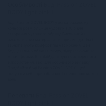
Особливості
Боді Passion ZOVEL
BODY light pink L
Боді Passion ZOVEL BODY у легко-рожевому
кольорі розміру L - це чудовий вибір для
створення чуттєвого образу. Виконаний з
високоякісних матеріалів, які приємні до тіла і
забезпечують комфорт під час носіння. Цей
боді ідеально облягає фігуру, підкреслюючи всі
жіночі форми. Він підійде як для повсякденного
використання, так і для особливого випадку.
Придбайте боді Passion ZOVEL BODY, щоб
почувати себе привабливою і впевненою кожен
день!
Переваги
Боді Passion ZOVEL
BODY light pink L