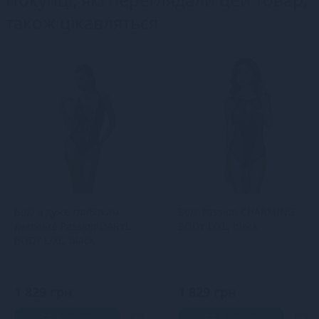
також цікавляться
Боді з дуже глибоким
Боді Passion CHARMING
декольте Passion DARYL
BODY L/XL, black
BODY L/XL, black
1 829 грн
1 829 грн
В кошик
В кошик