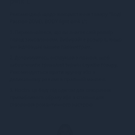
pink L
Рекомендації щодо використання товару "Боді
Passion ZOVEL BODY light pink L":
1. Переконайтеся, що ви знаєте свій розмір
перед замовленням. Вибирайте розмір L, якщо
він відповідає вашим параметрам.
2. Дотримуйтесь інструкцій з прання, щоб
забезпечити тривалий термін служби товару.
Рекомендується прати вручну або в
деликатному режимі в пральній машині.
3. Носіть це боді під одягом для створення
привабливого образу або в спальні для
створення романтичного настрою.