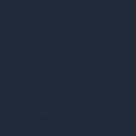
Купуючи боді Passion ZOVEL BODY у нашому
магазині, ви отримуєте стильний та еротичний
одяг відомого бренду. Легкий рожевий колір
боді підкреслить вашу жіночність та чуттєвість.
Цей товар виготовлений з високоякісних
матеріалів, що забезпечить комфорт під час
його носіння. Завдяки прекрасній посадці та
дбайливою обробкою швів, боді буде ідеально
сідати на вашій фігурі.
Не втрачайте шанс придбати цей чудовий
товар вже сьогодні та відчуйте себе
справжньою королевою!
Рекомендації з використання
Боді Passion ZOVEL BODY light