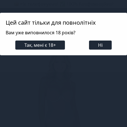
📦 Не телефонуємо! ✅ 100% Конфіденційно!
Search projects
Цей сайт тільки для повнолітніх
Вам уже виповнилося 18 років?
Білизна
Еротична жіноча білизна
Боді
Так, мені є 18+
Ні