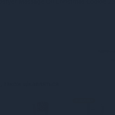
isfyer Massage Oil Christmas Cookie 2
Картонна
Н
, також цікавляться
НОВИНКА