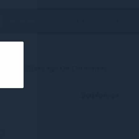
+380 (68) 502-2576
atisfyer
tisfyer Massage Oil Christmas