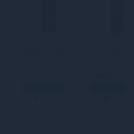
OV
Масажна олія Sensuva
Масажна олія Orgie 
Me&You Pink Grapefruit &
Tantric Celestial Scen
Vanilla Bean (125 мл) з
мл), для тантричног
феромонами
масажу, зволоження
839 грн
713.15 грн
1 049 грн
В кошик
В кошик
3
2
Кредит
4
3
Креди