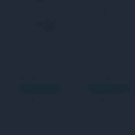
Масажна олія EXSENS
Масажна олія YESforL
ld
Strawberry 50 мл
MASSAGE OIL with
розігрівальна, без цукру,
titillating scent 100 мл
без парабенів, їстівна
789 грн
1 499 грн
В кошик
В кошик
3
2
Кредит
4
3
Кредит