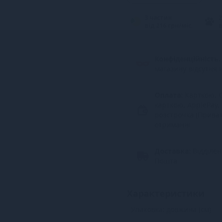
3 частин
2
від 216 грн/міс.
в
Конфіденційність.
магазину відсутня 
Оплата:
Карткою, G
карткою, ApplePay,
розстрочка (Прива
отриманні
Доставка:
Відділе
Пошта
Характеристики
Упаковка: довжина (см)