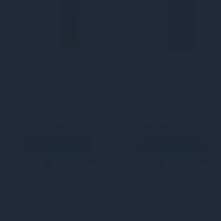
Масажна олія Shunga
Масажна олія Sensuva
Desire – Vanila (240 мл)
Me&You - Berry Flirty (Wi
натуральна
Berries) 59 мл
зволожувальна
1 339 грн
569 грн
В кошик
В кошик
4
3
Кредит
3
2
Кредит