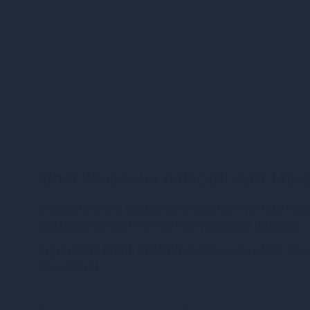
Опис
Масажна олія Satisfyer Mass
Масажна олія з ароматом різдвяного печива – дар
розслаблюючих і теплих партнерських масажів.
Ingredients (INCI): Helianthus Annuus Seed Oil, Glyci
Tocopherol.