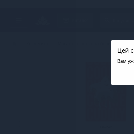
Search project
Каталог
Косметика
Масажні олії та лосьйони
Класич
Цей с
Вам уж