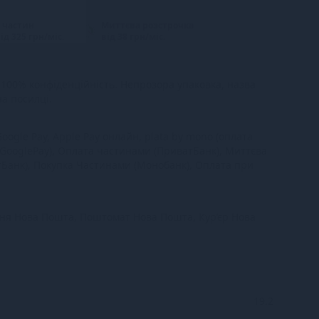
 частин
Миттєва розстрочка
ід 325 грн/міс.
від 38 грн/міс.
100% конфіденційність. Непрозора упаковка, назва
на посилці.
oogle Pay, Apple Pay онлайн, plata by mono (оплата
 GooglePay), Оплата частинами (ПриватБанк), Миттєва
тБанк), Покупка Частинами (Монобанк), Оплата при
ння Нова Пошта, Поштомат Нова Пошта, Кур’єр Нова
19.2