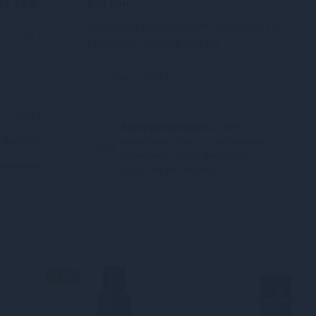
50 мл
649 грн
Масажна олія Satisfyer Massage Oil
19.2
Christmas Cookie 250 мл
5.5
Закінчився
5.5
0.361
Конфіденційність.
100%
 коробка
конфіденційність. Непрозора
упаковка, назва магазину
імеччина
відсутня на посилці.
-15%