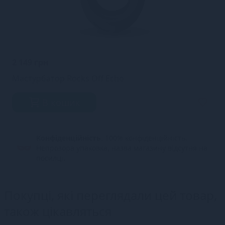
2 149 грн
Мастурбатор Rocks Off Echo
В кошик
Конфіденційність.
100% конфіденційність.
Непрозора упаковка, назва магазину відсутня на
посилці.
Покупці, які переглядали цей товар,
також цікавляться