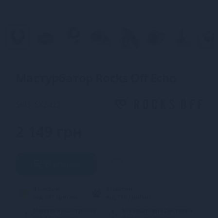
Мастурбатор Rocks Off Echo
SKU: SX2422
2 149 грн
В кошик
4 частин
3 частин
від 537 грн/міс.
від 716 грн/міс.
Миттєва розстрочка
Безкоштовна доставка