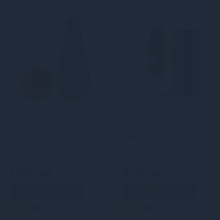
Мастурбатор Otouch
Мастурбатор Kiiroo Onyx+
AIRTURN 1, 7 режимів
Asa Akira, 10 стискальних
вібрації, 2 рівні підігріву,
кілець, не треба рухати,
лічильник фрикцій
теледильдоніка
2 999 грн
9 499 грн
В кошик
В кошик
5
4
Кредит
5
5
Кредит
0 грн.
0 грн.