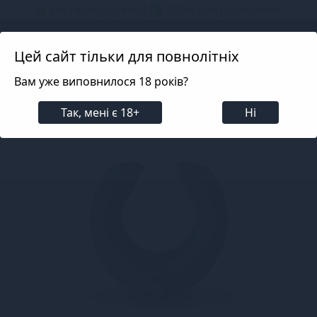
📦 Не телефонуємо! ✅ 100% Конфіденційно!
Search projects
Цей сайт тільки для повнолітніх
Вам уже виповнилося 18 років?
Для чоловіків
Мастурбатори
З вібрацією та Hi-
Так, мені є 18+
Ні