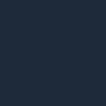
Off Echo
Мастурбатор Rocks Off Echo - це ідеальний
інтимний інструмент для чоловіків, який
дозволяє насолоджуватися максимальним
задоволенням. Він оснащений вбудованим
вібратором і високотехнологічними функціями,
що забезпечують неповторні відчуття під час
використання.
Переваги
Мастурбатор Rocks
Off Echo
Мастурбатор Rocks Off Echo - це ідеальний
вибір для задоволення потреб чоловіків. Його
вібрація та Hi-Tech функції забезпечать
неймовірні відчуття під час використання.