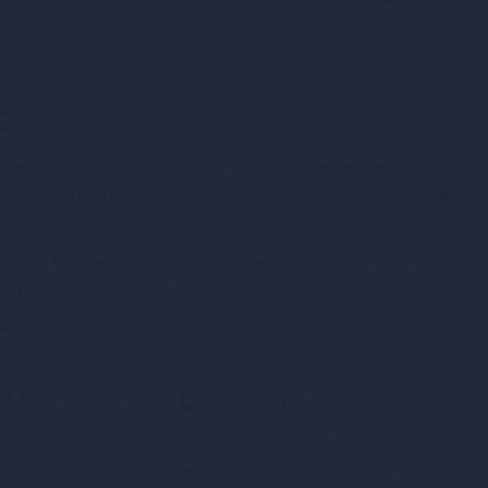
жіноча білизна підкреслить вашу жіночність і спокусливі
т для створення романтичного або сексуального настр
One Size
ротичне білизняне вбрання, яке підкреслить вашу жіночні
ze пасуватиме майже кожній жінці, даруючи відчуття ком
ути впевнені в його якості та надійності. Наші товари в
що робить покупку в нашому магазині ще більш привабл
о, щоб відчути себе бажаною та привабливою кожен день!
і JSY WW7024 Black One Size
удома чи вийти на вечірку, боді JSY WW7024 Black One Siz
з високоякісних матеріалів, це боді поєднує в собі еле