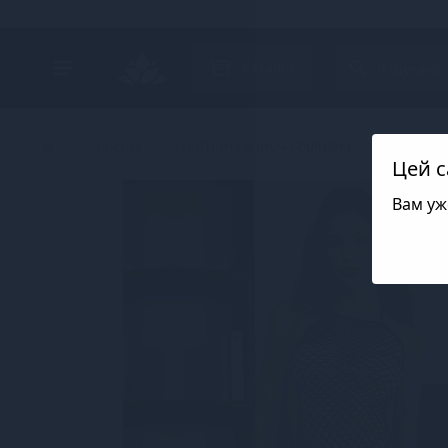
Search project
Каталог
Білизна
Еротична жіноча білизна
Боді
Цей с
Вам уж