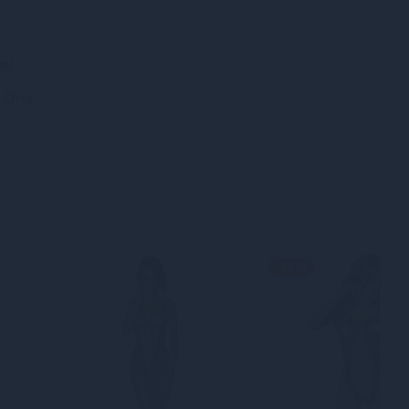
им.
k One
-15%