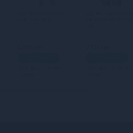
DY
Боді Passion DOMINICA
Боді Noir Handmade F
BODY S/M, beige
Red powerwetlook body
XXL
2 759 грн
3 199 грн
В кошик
В кошик
5
4
Кредит
5
4
Кредит
0 грн.
0 грн.