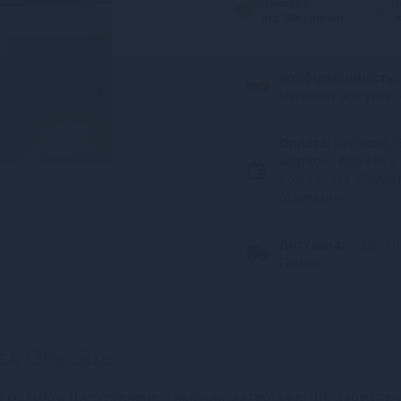
3 частин
від 106 грн/міс.
в
Конфіденційність.
магазину відсутня 
Оплата:
Карткою, G
карткою, ApplePay,
розстрочка (Прива
отриманні
Доставка:
Відділе
Пошта
ck One Size
 розміру. Виготовлене з якісних матеріалів, що забезпе