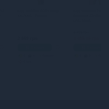
352
Боді MARINA BODY beige
Боді монокіні Passio
 -
XXL/XXXL - Passion
Exclusive ATHENA BO
L/XL, black
1 759 грн
2 869 грн
1 495.15 грн
В кошик
В кошик
5
4
Кредит
4
3
Креди
0 грн.