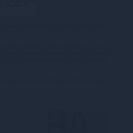
Миттєва розстрочка
ід 19 грн/міс.
100% конфіденційність. Непрозора упаковка, назва
на посилці.
oogle Pay, Apple Pay онлайн, plata by mono (оплата
 GooglePay), Оплата частинами (ПриватБанк), Миттєва
тБанк), Покупка Частинами (Монобанк), Оплата при
ння Нова Пошта, Поштомат Нова Пошта, Кур’єр Нова
чують