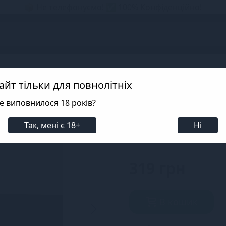
📦 Не телефонуємо! ✅ 100% Конфіденційно!
s
Боді JSY
айт тільки для повнолітніх
е виповнилося 18 років?
Боді JSY WW7024
Так, мені є 18+
Ні
SKU: SX1818
319 грн
В кошик