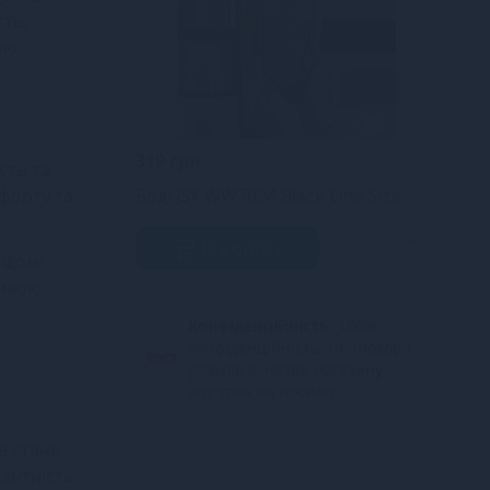
сть,
ою.
319 грн
сть та
форту та
Боді JSY WW7024 Black One Size
В кошик
ідомі
ивою.
Конфіденційність.
100%
конфіденційність. Непрозора
упаковка, назва магазину
відсутня на посилці.
e стане
гантність