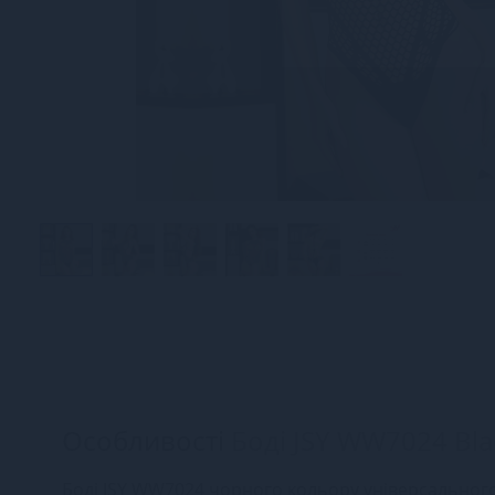
Особливості
Боді JSY WW7024 Bla
Боді JSY WW7024 чорного кольору універсального