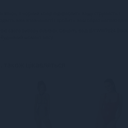
і жінок, а чорний колір підкреслить вашу стрункість і
і додасть вам впевненості і зробить ваш образ неповторн
ю свого вибору білизни. Оберіть боді JSY WW7024 Blac
 будь-який момент часу.
, також цікавляться