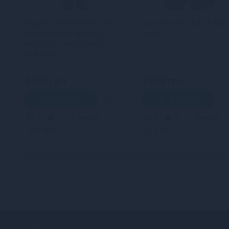
Боді Noir Handmade F297
Боді Passion SENSIE BO
Libido Deep-V bodysuit
lemon L
with collar, pearl chain
and garter - L
3 679 грн
2 229 грн
В кошик
В кошик
5
4
Кредит
4
3
Кредит
0 грн.
0 грн.