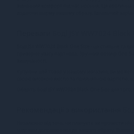
відмінний комфорт під час носіння. Ця еротична 
додаючи шарму вашому образу. Ідеальний варіан
Переваги
Боді JSY WW7024 Black 
Боді JSY WW7024 Black One Size - це стильне та е
приверне увагу партнера. Зручний розмір One Si
вишуканості.
Купуючи цей товар у нашому магазині, ви можете б
своєю високою якістю та прийнятною вартістю, 
Оберіть боді JSY WW7024 Black One Size для тог
Рекомендації з використання
Бод
Незалежно від того, чи плануєте ви провести ніч 
чудовим доповненням до вашого образу. Виконане 