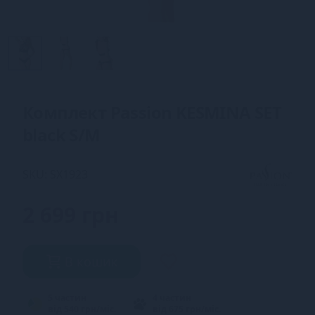
Комплект Passion KESMINA SET
black S/M
SKU: SX1923
2 699 грн
В кошик
5 частин
4 частин
від 540 грн/міс.
від 675 грн/міс.