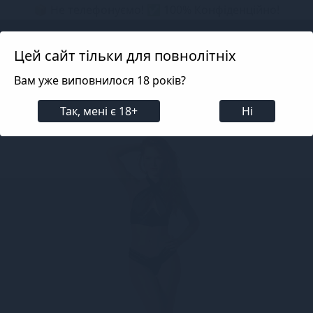
📦 Не телефонуємо! ✅ 100% Конфіденційно!
Search projects
Цей сайт тільки для повнолітніх
Вам уже виповнилося 18 років?
Білизна
Еротична жіноча білизна
Комплекти
Так, мені є 18+
Ні