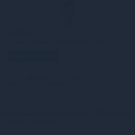
2 699 грн
Комплект Passion KESMINA SET black S/M
В кошик
Конфіденційність.
100% конфіденційність.
Непрозора упаковка, назва магазину відсутня на
посилці.
Покупці, які переглядали цей товар,
також цікавляться