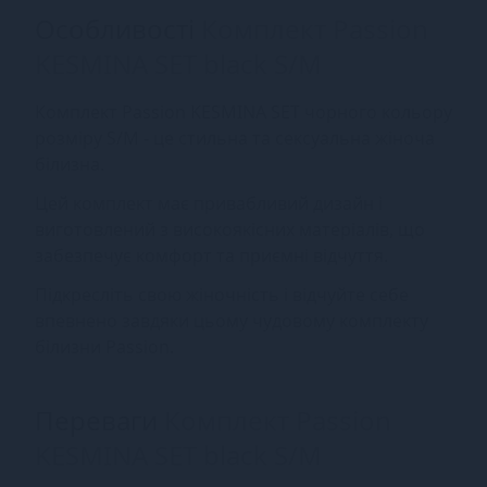
Особливості
Комплект Passion
KESMINA SET black S/M
Комплект Passion KESMINA SET чорного кольору
розміру S/M - це стильна та сексуальна жіноча
білизна.
Цей комплект має привабливий дизайн і
виготовлений з високоякісних матеріалів, що
забезпечує комфорт та приємні відчуття.
Підкресліть свою жіночність і відчуйте себе
впевнено завдяки цьому чудовому комплекту
білизни Passion.
Переваги
Комплект Passion
KESMINA SET black S/M