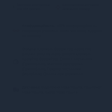
Миттєва розстрочка
Безкоштовна доставка
від 159 грн/міс.
Для цього товару
Конфіденційність.
100% конфіденційність.
Непрозора упаковка, назва магазину відсутня
на посилці.
Оплата:
Карткою, Google Pay, Apple Pay
онлайн, plata by mono (оплата карткою,
ApplePay, GooglePay), Оплата частинами
(ПриватБанк), Миттєва розстрочка
(ПриватБанк), Покупка Частинами
(Монобанк), Оплата при отриманні
Доставка:
Відділення Нова Пошта, Поштомат
Нова Пошта, Кур’єр Нова Пошта