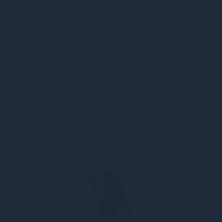
Комплект Passion KESMINA SET black S/M - це
стильний і спокусливий комплект еротичної
жіночої білизни. Він підкреслить вашу
жіночність і додасть вам впевненості. Відмінно
підійде для романтичного вечора вдома або для
особливого випадку. Комплект складається з
топу і трусиків, виготовлених з якісних
матеріалів. Розмір S/M підійде більшості жінок.
Акцент на чорний колір додає стилю і
загадковості. Ви будете виглядати
неперевершено!