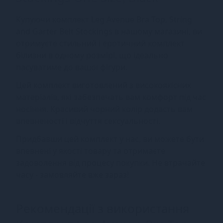
Купуючи комплект Leg Avenue Bra Top, String
and Garter Belt Stockings в нашому магазині, ви
отримуєте стильний і еротичний комплект
білизни в одному розмірі, що ідеально
пасуватиме до вашої фігури.
Цей комплект виготовлений з високоякісних
матеріалів, які забезпечать вам комфорт під час
носіння. Красивий чорний колір додасть вам
впевненості і відчуття сексуальності.
Придбавши цей комплект у нас, ви можете бути
впевнені у якості товару та отримаєте
задоволення від процесу покупки. Не втрачайте
часу - замовляйте вже зараз!
Рекомендації з використання