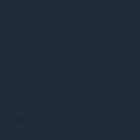
від 382 грн/міс.
від 510 грн/міс.
Миттєва розстрочка
від 90 грн/міс.
Конфіденційність.
100% конфіденційність.
Непрозора упаковка, назва магазину відсутня
на посилці.
Оплата:
Карткою, Google Pay, Apple Pay
онлайн, plata by mono (оплата карткою,
ApplePay, GooglePay), Оплата частинами
(ПриватБанк), Миттєва розстрочка
(ПриватБанк), Покупка Частинами
(Монобанк), Оплата при отриманні
Доставка:
Відділення Нова Пошта, Поштомат
Нова Пошта, Кур’єр Нова Пошта