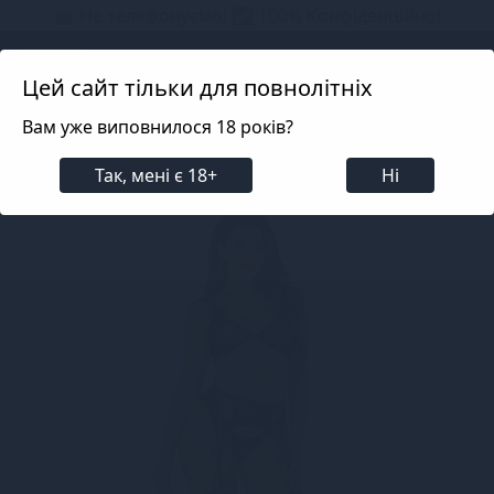
📦 Не телефонуємо! ✅ 100% Конфіденційно!
Search projects
Цей сайт тільки для повнолітніх
Вам уже виповнилося 18 років?
Білизна
Еротична жіноча білизна
Комплекти
Так, мені є 18+
Ні