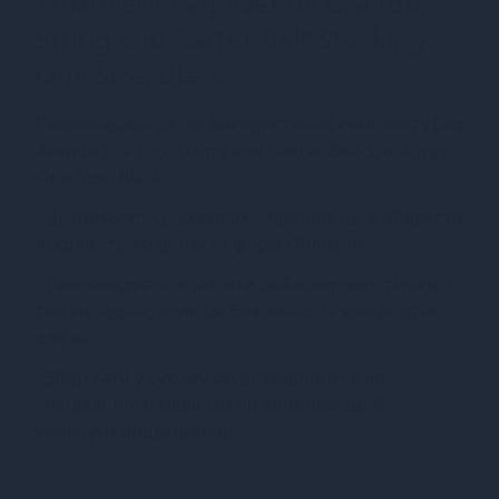
Комплект Leg Avenue Bra Top,
String and Garter Belt Stockings
One Size, Black
Рекомендації щодо використання комплекту Leg
Avenue Bra Top, String and Garter Belt Stockings
One Size, Black:
- Дотримуйтесь вказівок з прання, щоб зберегти
яскравість кольору та форму білизни.
- Рекомендується носити цей комплект тільки у
тих випадках, коли це безпечно та комфортно
для вас.
- Зберігати у сухому місці за допомогою
спеціального мішечка чи коробки, щоб
уникнути пошкоджень.