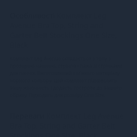
Особливості
Комплект Leg
Avenue Bra Top, String and
Garter Belt Stockings One Size,
Black
Комплект Leg Avenue складається з топу з
прозорою чашкою, стрінгів і пажа зі стрічками
для панчіх. Виготовлений з м'якого матеріалу
чорного кольору. Цей комплект підкреслить
вашу жіночність і додасть гостроти до вашого
образу. Підходить для розміру One Size.
Переваги
Комплект Leg Avenue
Bra Top, String and Garter Belt
Stockings One Size, Black