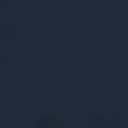
вічих
ті та
милом,
02