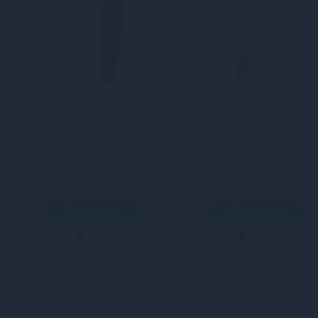
Мастурбатор Satisfyer
Мастурбатор Kokos 00
s
Men Wand,
Hanna ONAHOLE Real
багатофункціональний,
Hips 2WayPlus з функц
чудово для пар, вібро-
масажу та вібрацією
мінет
2 199 грн
13 899 грн
В кошик
В кошик
4
3
Кредит
5
5
Кредит
0 грн.
0 грн.