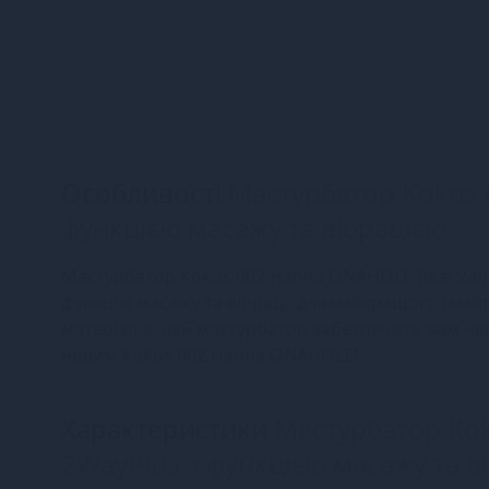
Особливості
Мастурбатор Kokos 
функцією масажу та вібрацією
Мастурбатор Kokos 002 Hanna ONAHOLE Real Vagin
функцію масажу та вібрації для найкращого і най
матеріалів, цей мастурбатор забезпечить вам неп
новим Kokos 002 Hanna ONAHOLE!
Характеристики
Мастурбатор Kok
2WayPlus з функцією масажу та в