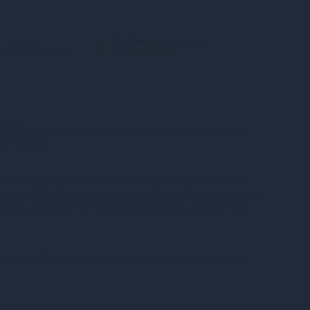
5 частин
Миттєва розстрочка
від 2 496 грн/міс.
від 736 грн/міс.
100% конфіденційність. Непрозора упаковка, назва
на посилці.
oogle Pay, Apple Pay онлайн, plata by mono (оплата
 GooglePay), Оплата частинами (ПриватБанк), Миттєва
тБанк), Покупка Частинами (Монобанк), Оплата при
ння Нова Пошта, Поштомат Нова Пошта, Кур’єр Нова