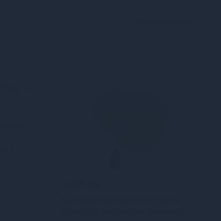
Південна Корея
lus з
опонує
аз з
12 479 грн
Мастурбатор Kokos 002 Hanna
ONAHOLE Real Vagina 2WayPlus з