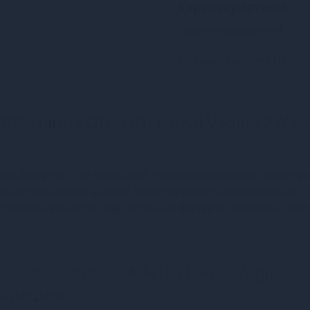
Характеристики
Країна надходження
Всі характеристики (1)
002 Hanna ONAHOLE Real Vagina 2WayP
a 2WayPlus - це ідеальний товар для чоловіків, який пр
реалістичнішого досвіду. Виготовлений з високоякісних
овторні відчуття і задоволення. Відчуйте справжню екст
os 002 Hanna ONAHOLE Real Vagina
ібрацією