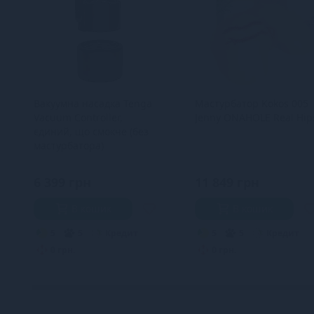
Вакуумна насадка Tenga
Мастурбатор Kokos 005
Vacuum Controller,
Jenny ONAHOLE Real Hip
єдиний, що смокче (без
мастурбатора)
6 399 грн
11 849 грн
В кошик
В кошик
5
5
Кредит
5
5
Кредит
0 грн.
0 грн.