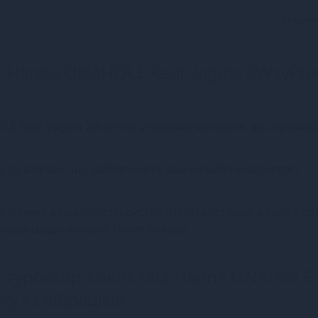
Півден
 Hanna ONAHOLE Real Vagina 2WayPlu
 Real Vagina 2WayPlus у нашому магазині, ви отримає
та вібрації, що забезпечить вам незабутні відчуття і
евнені в надійності і дискретності доставки, а також о
хівців щодо використання товару.
стурбатор Kokos 002 Hanna ONAHOLE 
жу та вібрацією