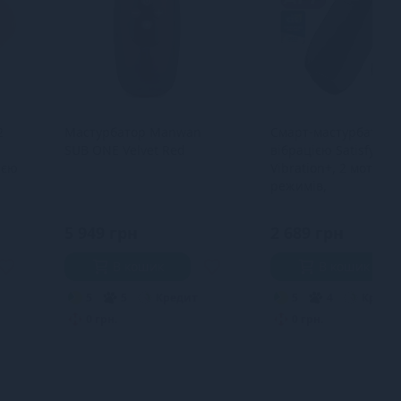
2
Мастурбатор Manwan
Смарт-мастурбатор 
SUB ONE Velvet Red
вібрацією Satisfyer 
ією
Vibration+, 2 мотори,
режимів,
водонепроникний
5 949 грн
2 689 грн
В кошик
В кошик
5
5
Кредит
5
4
Креди
0 грн.
0 грн.