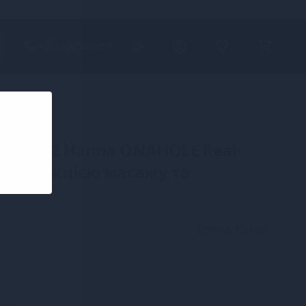
+380 (68) 502-2576
kos 002 Hanna ONAHOLE Real
s з функцією масажу та
Бренд: Kokos