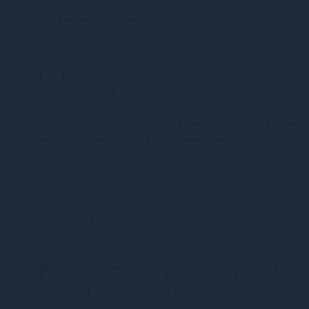
Країна надходження
Переваги
Мастурбатор Kokos 002
функцією масажу та вібрацією
Придбавши мастурбатор Kokos 002 Hanna ONAHOLE
найкращу якість за доступною ціною.
Цей мастурбатор має інноваційну функцію масажу 
додатковий комфорт під час використання.
Замовляючи в нашому магазині, ви можете бути вп
можливість отримати консультацію від наших фа
Рекомендації з використання
Ма
Vagina 2WayPlus з функцією маса