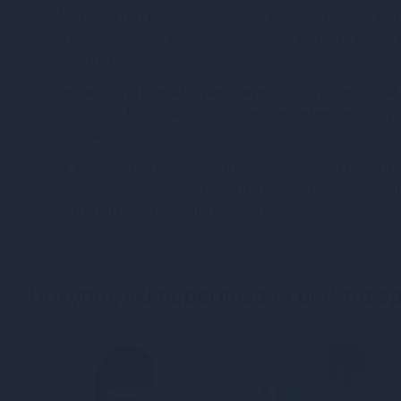
Мастурбатор Kokos 002 Hanna ONAHOLE Real Vagi
потреб. Завдяки функції масажу та вібрації він д
використання.
Рекомендується використовувати з лубрикантом н
комфорту. Після використання рекомендується 
щоб забезпечити його довговічність.
Не забувайте також про безпеку - завжди викорис
рекомендований час використання. Насолоджуйте
Hanna ONAHOLE Real Vagina 2WayPlus!
Покупці, які переглядали цей товар