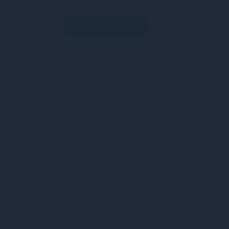
функцією масажу та вібрацією
на Корея
В кошик
s з
Конфіденційність.
100%
конфіденційність. Непрозора
упаковка, назва магазину
те
відсутня на посилці.
тримаєте
Real