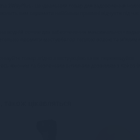
na 2WayPlus - це ідеальний товар для задоволення чоло
озволить вам отримати найбільш приємні відчуття під час
а водній основі для забезпечення максимальної гладкос
ретельно промити мастурбатор теплою водою та м'яким 
товуйте товар згідно з інструкцією та не перевищуйте
сь якісним та безпечним інтимним дозвіллям з Kokos 0
, також цікавляться