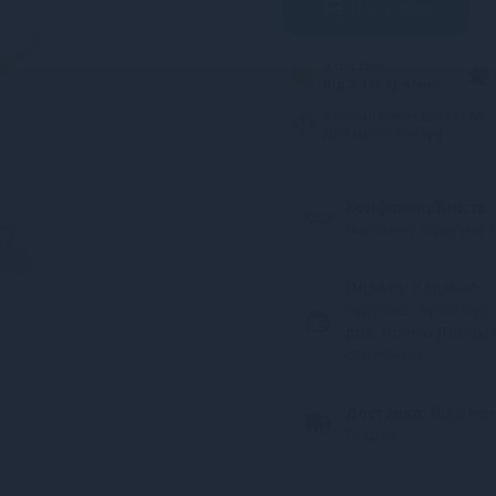
В кошик
5 частин
від 2 496 грн/міс.
Безкоштовна доставка
Для цього товару
Конфіденційність.
магазину відсутня 
Оплата:
Карткою, G
карткою, ApplePay,
розстрочка (Прива
отриманні
Доставка:
Відділе
Пошта