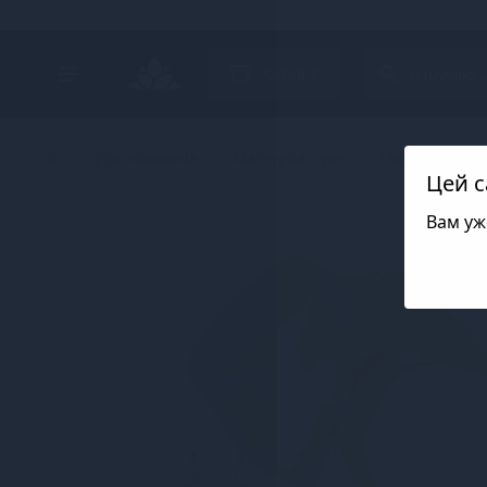
Search project
Каталог
Для чоловіків
Мастурбатори
З вібрацією та
Цей с
Вам уж