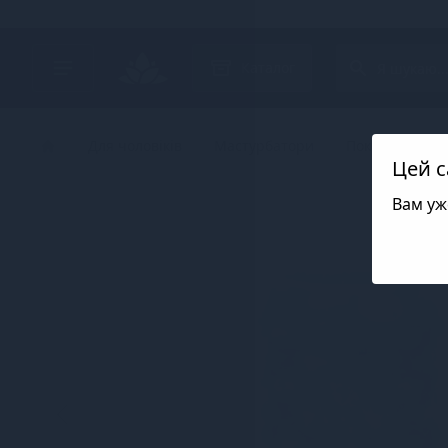
Search project
Каталог
Для чоловіків
Мастурбатори
Покет-мастурб
Цей с
Вам уж