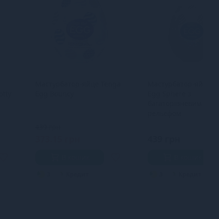
Мастурбатор-яйце Tenga
Мастурбатор-яйце T
otty
Egg Bouncy
Egg Sphere з
багаторівневим
рельєфом
439 грн
373.15 грн
439 грн
В кошик
В кошик
3
Кредит
3
Кредит