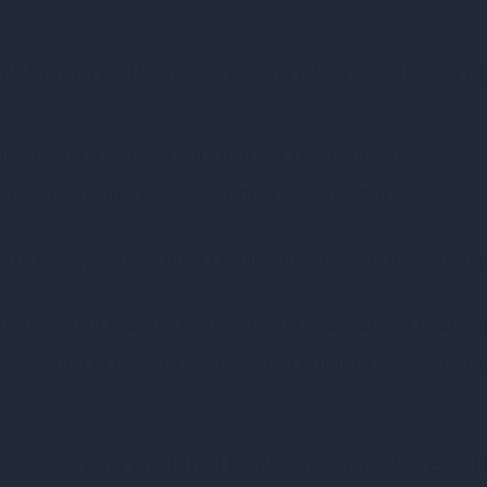
Silicone Reversible Stroker – Glow in 
le Stroker у нашому магазині має свої переваги:
ого силікону, що забезпечує приємне відчуття під час
ати мастурбатор з обох сторін забезпечує різноманітні
дарк покриття додасть експерименту нові відтінки та враж
адоволення та купуйте мастурбатор ADDICTION Silicone Re
турбатор ADDICTION Silicone Reversib