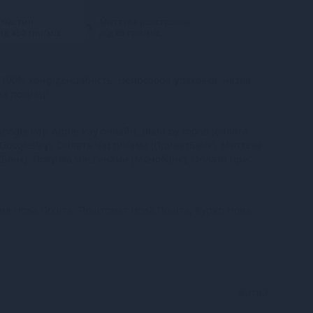
 частин
Миттєва розстрочка
ід 450 грн/міс.
від 80 грн/міс.
100% конфіденційність. Непрозора упаковка, назва
на посилці.
oogle Pay, Apple Pay онлайн, plata by mono (оплата
 GooglePay), Оплата частинами (ПриватБанк), Миттєва
тБанк), Покупка Частинами (Монобанк), Оплата при
ння Нова Пошта, Поштомат Нова Пошта, Кур’єр Нова
Китай