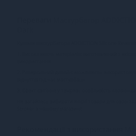
Переваги
Мастурбатор ADDICTION 
Dark
Купівля мастурбатора ADDICTION Silicone Reversib
1. Висока якість матеріалів: виготовлений з якісн
використання.
2. Реверсивний дизайн: можливість використовув
відчуттів під час мастурбації.
3. Ефект світіння у темряві: особливість глов-ін-
Не вагайтесь вибирати якісні товари для своєї з
Stroker в нашому магазині!
Рекомендації з використання
Мас