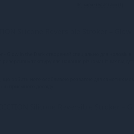
Всі характеристики (1)
N Silicone Reversible Stroker – Glow 
r - Glow in the Dark створений спеціально для чоловіків.
 реверсивну текстуру для надання різноманітних відчутт
і, що робить його особливою розвагою для самотніх мом
льш приємного досвіду.
CTION Silicone Reversible Stroker – G