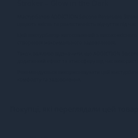
Stroker – Glow in the Dark
Мастурбатор ADDICTION Silicone Reversible Stroker
цінують якість та реалістичність відчуттів під ча
Цей мастурбатор виготовлений з високоякісного с
створення максимального задоволення.
Також важливо відзначити, що ADDICTION Silicone
додатковий ефект та атмосферу під час використ
Рекомендується використовувати цей мастурбато
комфорту та задоволення.
Покупці, які переглядали цей товар