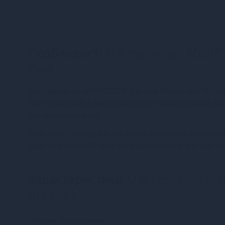
Особливості
Мастурбатор ADDICTIO
Dark
Мастурбатор ADDICTION Silicone Reversible Stroke
Виготовлений з високоякісного силікону, який має
час використання.
Цей покет-мастурбатор також світиться у темряв
Додайте власний гель на водній основі для ще бі
Характеристики
Мастурбатор ADDI
the Dark
Країна надходження