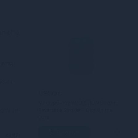
in the
ів під
ентів.
1 349 грн
Мастурбатор ADDICTION Silicone
low in
Reversible Stroker – Glow in the
Dark
В кошик
Китай