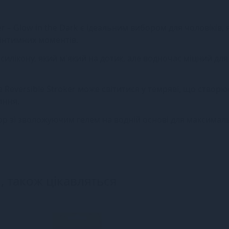
 – Glow in the Dark є ідеальним вибором для чоловіків, я
с інтимних моментів.
илікону, який м'який на дотик, але водночас міцний для
 Reversible Stroker може світитися у темряві, що створю
ання.
р зі зволожуючим гелем на водній основі для максимал
, також цікавляться