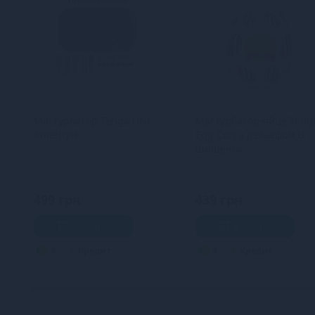
Мастурбатор Tenga UNI
Мастурбатор-яйце Teng
Amethyst
Egg Curl з рельєфом із
шишечок
499 грн
439 грн
В кошик
В кошик
3
Кредит
3
Кредит