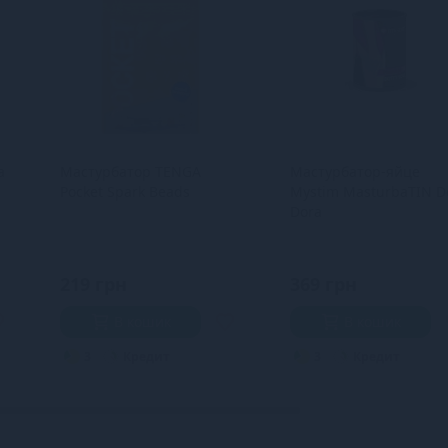
a
Мастурбатор TENGA
Мастурбатор-яйце
Pocket Spark Beads
Mystim MasturbaTIN D
Dora
219 грн
369 грн
В кошик
В кошик
3
Кредит
3
Кредит