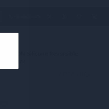
+380 (68) 502-2576
ICTION Silicone Reversible
n the Dark