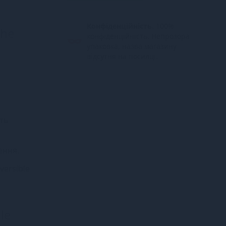
Конфіденційність.
100%
the
конфіденційність. Непрозора
упаковка, назва магазину
відсутня на посилці.
сть
ення.
versible
le