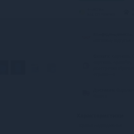
4 частин
3
від 337 грн/міс.
в
Конфіденційність.
магазину відсутня 
Оплата:
Карткою, G
карткою, ApplePay,
розстрочка (Прива
отриманні
Доставка:
Відділе
Пошта
Характеристики
Країна надходження