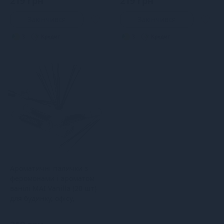
219 грн
219 грн
Закінчився
Закінчився
3
Кредит
3
Кредит
Ароматичні палички з
феромонами і ароматом
ванілі MAI Vanilla (20 шт)
для будинку, офісу,
магазину