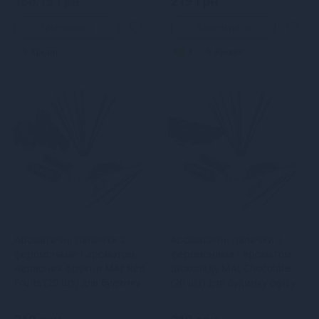
186.15 грн
219 грн
Закінчився
Закінчився
Кредит
3
Кредит
Ароматичні палички з
Ароматичні палички з
феромонами і ароматом
феромонами і ароматом
червоних фруктів MAI Red
шоколаду MAI Chocolate
Fruits (20 шт) для будинку
(20 шт) для будинку офісу
офісу
магазину