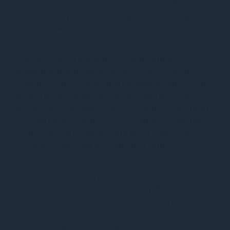
щоб розслабитись після важкого дня. Вони
можуть слугувати чудовим доповненням до
романтичної вечері або спільного перегляду
фільмів.
Рекомендації з використання інтимних
романтичних паличок досить прості: вони
повинні бути розміщені в непрямій близькості
до місця, де проводиться час, але так, щоб
аромат міг рівномірно розподілятись по кімнаті.
Завжди переконайтесь, що палички розміщені
на негорючій поверхні і що вони повністю
погасли перед тим як залишити кімнату.
Особливістю цих паличок є їх здатність не
просто наповнювати простір ароматом, але й
створювати особливу енергетику. Вибір
правильного аромату може допомогти
стимулювати емоції, заспокоїти нерви або,
навпаки, підбадьорити дух.