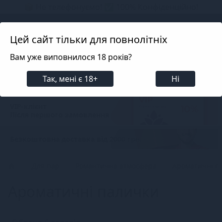
📦 Не телефонуємо! ✅ 100% Конфіденційно!
Search projects
Цей сайт тільки для повнолітніх
Вам уже виповнилося 18 років?
Фільтри
100% анонімна доставка
Так, мені є 18+
Ні
Кожного замовлення
VIP-клієнт
Після першого замовлення
Безкоштовна доставка від 2000 грн.
Для пар
Романтична атмосфера
Ароматичні п
Ароматичні палички