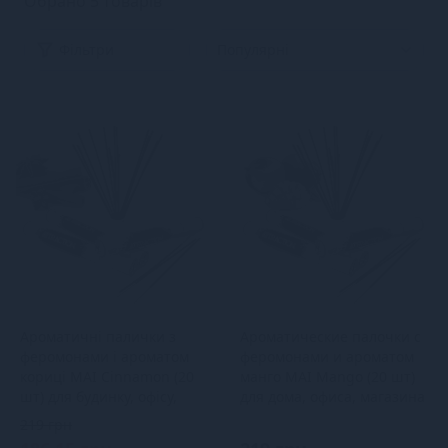
Обрано 5 товарів
Фільтри
Ароматичні палички з
Ароматические палочки с
феромонами і ароматом
феромонами и ароматом
кориці MAI Cinnamon (20
манго MAI Mango (20 шт)
шт) для будинку, офісу,
для дома, офиса, магазина
магазину
219 грн