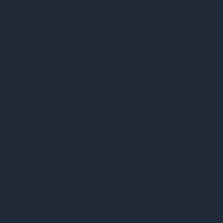
219 грн
Закінчився
3
Кредит
Інтимні романтичні палички – це унікальний
вид товарів, призначених для створення
особливої атмосфери під час важливих
моментів. Вони виготовляються з натуральних
компонентів, що забезпечують приємний і
ненав'язливий аромат, який може асоціюватися
з теплотою, комфортом та інтимністю.
Перевага купівлі інтимних романтичних
паличок полягає у їх вмінні миттєво
трансформувати простір, наповнюючи його
тонкими нотками загадковості та
привабливості. Ці палички ідеально підходять
для вечірніх зустрічей, дат, або просто для того,