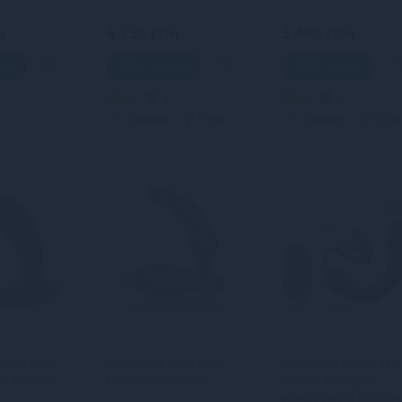
етр 2,5 см
н
4 239 грн
3 469 грн
шик
В кошик
В кошик
5
5
5
4
Кредит
0 грн.
Кредит
0 грн
ростати
Масажер простати
Масажер простати
 2 Remote
Climaximum Villo
Dorcel P-Ring з
ерекційним кільце