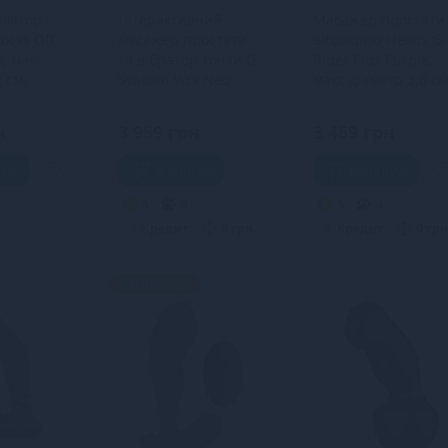
улятор
Інтерактивний
Масажер простати 
ocks Off
масажер простати
вібрацією Nexus G-
k, макс
та вібратор точки G
Rider Plus Purple,
 см,
Svakom Vick Neo
макс діаметр 3,8 см
ідходить
перезаряджається
G
н
3 959 грн
3 469 грн
шик
В кошик
В кошик
5
4
5
4
Кредит
0 грн.
Кредит
0 грн
НОВИНКА