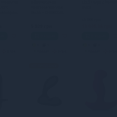
 Pleasures
вібромасажер
LELO Hugo 2 Remot
UZZY,
простати We-Vibe
Black
рельєфом,
Vector+ CHARCOAL
 вібрації,
BLACK, пульт ДК,
12 999 грн
регульований кут
н
5 929 грн
11 049.15 грн
нахилу
шик
В кошик
В кошик
5
5
5
5
0 грн.
Кредит
0 грн.
Кредит
0 грн
ХІТ ПРОДАЖУ