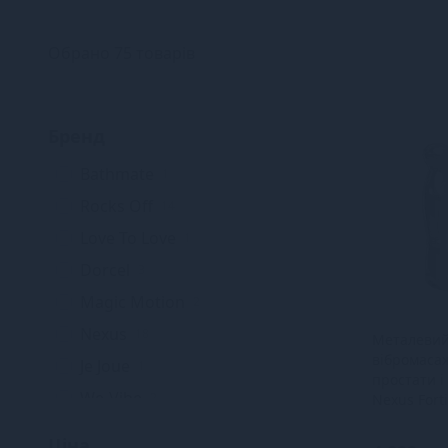
Обрано 75 товарів
Бренд
Bathmate
1
Rocks Off
14
Love To Love
1
Dorcel
3
Magic Motion
2
Nexus
18
Металеви
вібромаса
Je Joue
1
простати і
We-Vibe
2
Nexus Fort
Lovense
2
Ціна