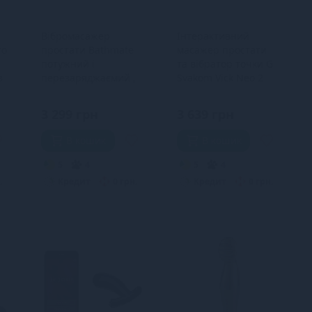
Вібромасажер
Інтерактивний
ro
простати Bathmate
масажер простати
потужний і
та вібратор точки G
з
перезаряджаємий ,
Svakom Vick Neo 2
у комплекті мішечок
для зберігання
3 299 грн
3 639 грн
В кошик
В кошик
5
4
5
4
.
Кредит
0 грн.
Кредит
0 грн.