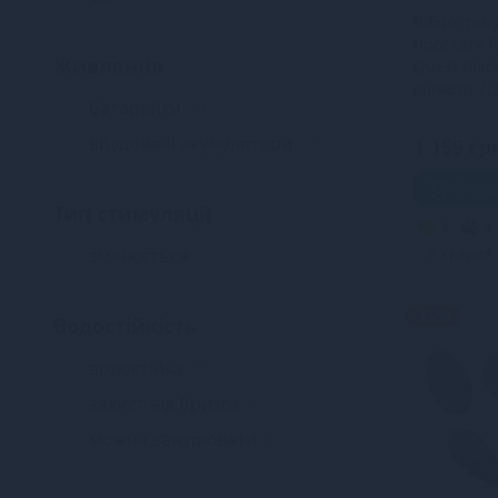
Вібростим
простати R
Живлення
Quest Blac
діаметр 2,2
батарейки
10
унісекс: п
для точки 
вбудовані акумулятори
23
1 159 гр
В ко
Тип стимуляції
4
3
змінюється
Кредит
1
-15%
Водостійкість
водостійка
28
захист від бризок
3
можна занурювати
2