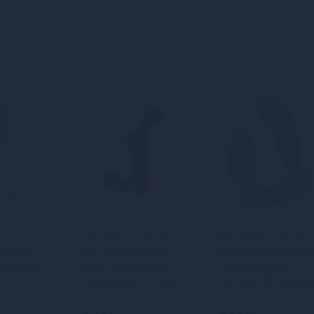
й
Масажер простати
Масажер простати 
жер для
Fun Factory DUKE
вібрацією Bathmat
 точки G
black, стимуляція
Prostate Pro, 3
is
промежини, знімна
мотори, 30 режимів
віброкуля
пульт ДК