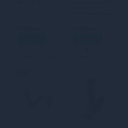
e
Rocks Off Adapt
простати Rocks Off
Bad-Boy Black,
масаж промежини,
макс. діаметр 4 см
2 799 грн
2 029 грн
В кошик
В кошик
5
4
4
3
.
Кредит
0 грн.
Кредит
0 грн.
-15%