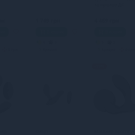
та пультом ДК
рн
1 749 грн
4 469 грн
шик
В кошик
В кошик
4
3
5
5
0 грн.
Кредит
Кредит
0 грн
-15%
жер
Смарт-
Масажер простати