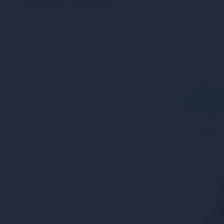
Кількість двигунів
2
2
Вібромаса
простати L
Love Playe
пультом Д
4 459 грн
3 790.15
В ко
5
5
Кредит