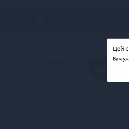
Search project
Каталог
Цей с
Тотальна анонімність
Вам уж
100% анонімна доставка
Кожного замовлення
Детальніше
Для чоловіків
Масажери простати
Масажер
Масажери простати з вібра