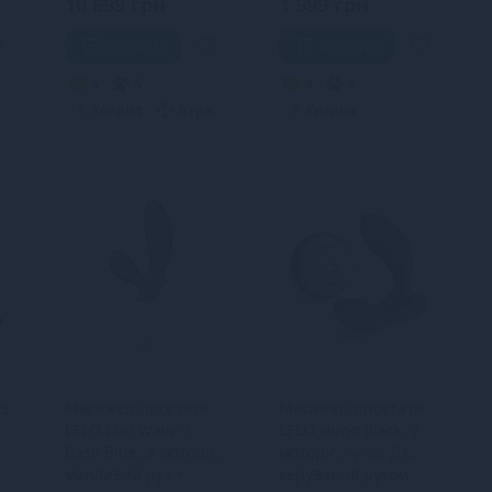
10 699 грн
1 999 грн
В кошик
В кошик
5
5
4
3
.
Кредит
0 грн.
Кредит
з
Масажер простати
Масажер простати
LELO Loki Wave 2
LELO Hugo Black, 2
Base Blue, 2 мотори,
мотори, пульт ДК,
манливий рух +
керування рухом