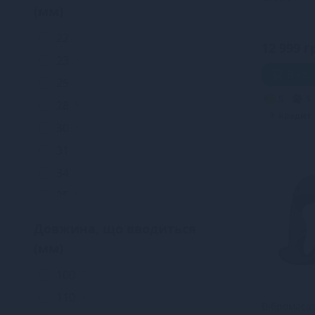
(мм)
22
1
12 999 г
23
3
В ко
25
1
5
5
28
5
Кредит
30
4
31
1
34
1
35
6
37
4
Довжина, що вводиться
40
3
(мм)
42
3
100
7
45
2
110
1
Вібромаса