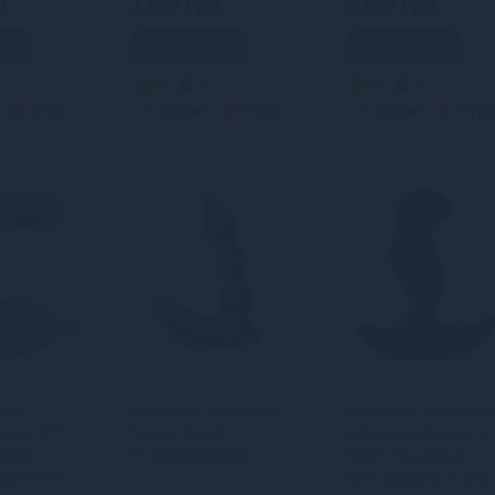
н
2 699 грн
5 899 грн
шик
В кошик
В кошик
5
4
5
5
0 грн.
Кредит
0 грн.
Кредит
0 грн
жер
Масажер простати
Масажер простати 
ocks Off
Nexus Bendz
вібрацією Nexus G-
lack,
Prostate Edition
Rider Plus Black,
межини,
макс діаметр 3,8см