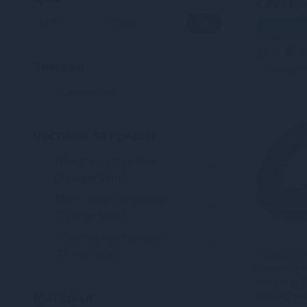
4 899 гр
Svakom
6
-
Ok
В ко
Lux Active
1
SugarBoo
5
5
1
Знижка
Кредит
Lelo
7
Зі знижкою
7
LOCKINK
2
Fun Factory
1
Частини та кредит
S Pleasures
4
Оплата частинами
Climaximum
3
74
(ПриватБанк)
Миттєва розстрочка
75
(ПриватБанк)
Покупка Частинами
74
(Монобанк)
Вібромаса
простати R
Rude-Boy B
Матеріал
масаж про