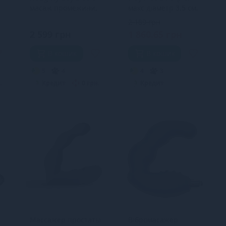
масаж промежини,
макс діаметр 3,5 см,
макс. діаметр 3,5 см
перезаряджається
2 189 грн
2 599 грн
1 860.65 грн
В кошик
В кошик
5
4
4
3
.
Кредит
0 грн.
Кредит
Массажер простаты
Вібромасажер