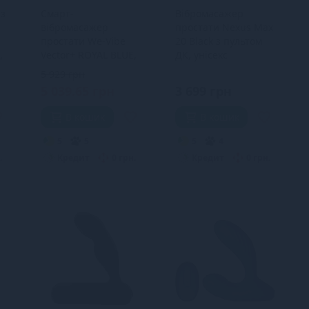
з
Смарт-
Вібромасажер
вібромасажер
простати Nexus Max
простати We-Vibe
20 Black з пультом
,
Vector+ ROYAL BLUE,
ДК, унісекс
пульт ДК,
5 929 грн
регульований кут
5 039.65 грн
3 699 грн
нахилу
В кошик
В кошик
5
5
5
4
.
Кредит
0 грн.
Кредит
0 грн.