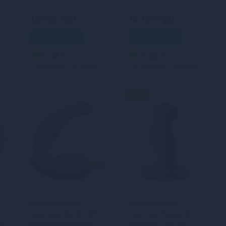
вібрація
12 999 грн
12 199 грн
В кошик
В кошик
5
5
5
5
.
Кредит
0 грн.
Кредит
0 грн.
-15%
Вібромасажер
Вібромасажер
простати Rocks Off
простати Nexus G-
м
Naughty-Boy Black,
Play Plus L Purple,