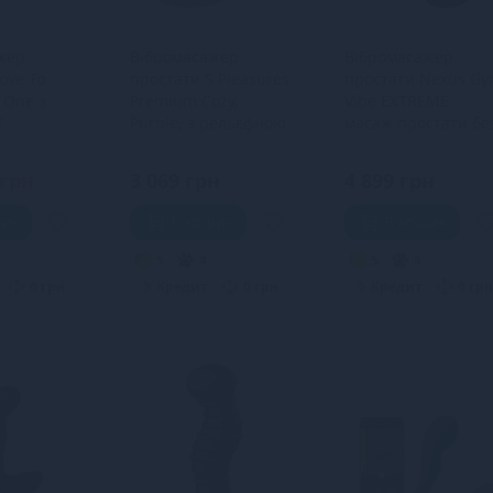
жер
Вібромасажер
Вібромасажер
ove To
простати S Pleasures
простати Nexus Gy
r One з
Premium Cozy,
Vibe EXTREME:
К
Purple, з рельєфною
масаж простати бе
головкою, 10
рук, новий розмір
режимів
 грн
3 069 грн
4 899 грн
шик
В кошик
В кошик
5
4
5
5
0 грн.
Кредит
0 грн.
Кредит
0 грн