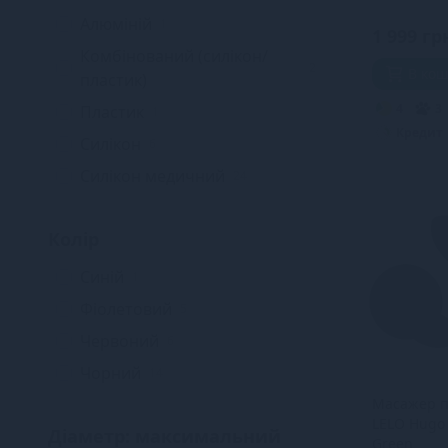
макс. діам
Алюміній
1
1 999 гр
Комбінований (силікон/
2
В ко
пластик)
4
3
Пластик
1
Кредит
Силікон
6
Силікон медичний
24
Колір
Синій
1
Фіолетовий
5
Червоний
6
Чорний
14
Масажер п
LELO Hugo
Діаметр: максимальний
Green