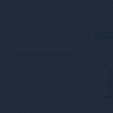
115
1
простати S
Premium F
120
1
чорний, з 
10 режимів
130
8
нагрів
3 199 гр
60
3
70
2
В ко
73
3
5
4
Кредит
80
4
Загальна довжина (мм)
85
1
100
1
90
1
102
1
92
1
110
1
98
1
125
1
130
1
135
1
65
3