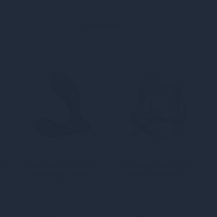
з
Масажер простати
Масажер простати
e
LELO Hugo 2 Black
Climaximum Toulz
,