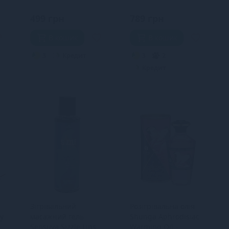
без цукру, їстівний
мл), без цукру,
їстівний
499 грн
789 грн
В кошик
В кошик
3
Кредит
3
2
Кредит
Зігрівальний
Розігрівальна олія
y
масажний гель
Shunga Aphrodisiac
,
Sensuva Sizzle Lips
Warming Oil –