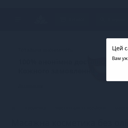
Search project
Каталог
Цей с
Тотальна анонімність
Вам уж
100% анонімна доставка
Кожного замовлення
Детальніше
Косметика
Масажні олії та лосьйони
Масажн
Масажна косметика без олії