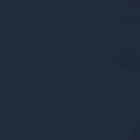
Зігрівальн
масажний 
Sensuva Siz
Strawberry 
без цукру, 
499 грн
В ко
3
К