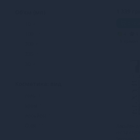
мл) без цук
смачна
1 339 гр
Об'єм (мл)
В ко
10
4
100
4
3
15
Кредит
200
6
235
3
30
4
Косметика: вид
гель
4
крем
6
лосьйон
3
Олія
19
Лосьйон д
ніг та сту
Sensuva E