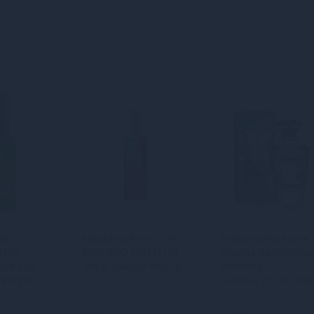
ий
Масажний гель Intt
Розігрівальна олія
гель
KISS AND TASTE! (55
Shunga Aphrodisia
zle Lips
мл) зі смаком ожини
Warming Oil –
ple (59
Coconut Thrills (100
кру,
мл) без цукру,
смачна