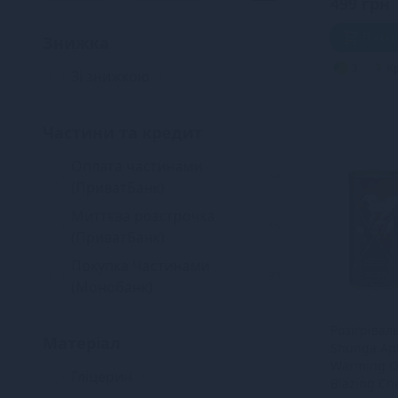
499 грн
В ко
Знижка
3
К
Зі знижкою
5
Частини та кредит
Оплата частинами
64
(ПриватБанк)
Миттєва розстрочка
65
(ПриватБанк)
Покупка Частинами
39
(Монобанк)
Розігрівал
Матеріал
Shunga Aph
Warming Oi
Гліцерин
1
Blazing Che