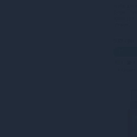
Набір для
Orgie – Se
Apple (100 
їстівна
розігрівал
пір’їнка
939 грн
В ко
3
2
Кредит