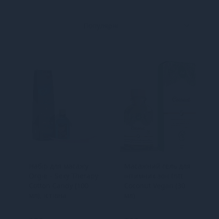
Набір для масажу
Масажний гель для
c
Orgie – Sexy Therapy
інтимних зон Intt
Cotton Candy (100
Coconut Vegan (30
мл), їстівна
мл)
розігрівальна олія +
пір’їнка