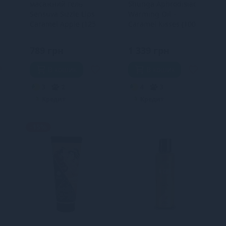
масажний гель
Shunga Aphrodisiac
Sensuva Sizzle Lips
Warming Oil –
Caramel Apple (125
Caramel Kisses (100
мл), без цукру,
мл) без цукру,
їстівний
смачна
789 грн
1 339 грн
В кошик
В кошик
3
2
4
3
Кредит
Кредит
-15%