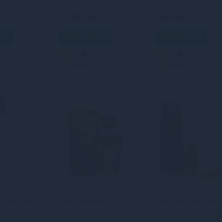
ру,
Chocolate (200 мл)
н
1 139 грн
549 грн
шик
В кошик
В кошик
4
3
3
2
Кредит
Кредит
ля масажу
Розігрівальна олія
Набір для масажу
пень
Shunga Aphrodisiac
Orgie – Sexy Therap
LXYR
Warming Oil –
Strawberry (100 мл)