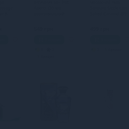
ga
інтимних зон Intt
масажний гель
assage
Aperol (30 мл)
Sensuva Sizzle Lips
ar &
розігрівальний
Salted Caramel (59
n Tea (200
мл), без цукру,
їстівний
н
549 грн
499 грн
шик
В кошик
В кошик
3
2
3
Кредит
Кредит