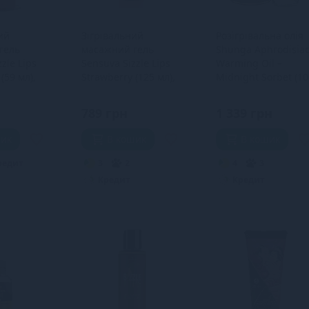
ий
Зігрівальний
Розігрівальна олія
гель
масажний гель
Shunga Aphrodisia
zle Lips
Sensuva Sizzle Lips
Warming Oil –
(59 мл),
Strawberry (125 мл),
Midnight Sorbet (10
їстівний
без цукру, їстівний
мл) без цукру,
смачна
789 грн
1 339 грн
шик
В кошик
В кошик
редит
3
2
4
3
Кредит
Кредит