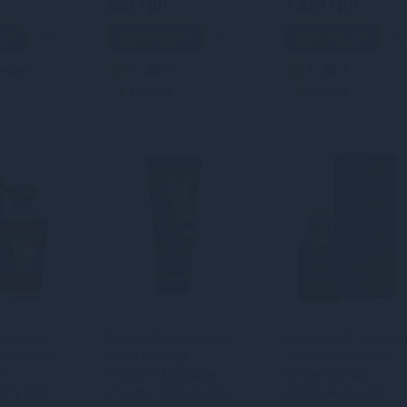
539 грн
1 339 грн
шик
В кошик
В кошик
редит
3
2
4
3
Кредит
Кредит
ьна олія
Їстівний масажний
Масажний гель дл
rodisiac
крем Shunga
інтимних зон Intt
l –
Kissable Massage
Coffee (30 мл)
rry (100
Cream – Intoxicating
розігрівальний