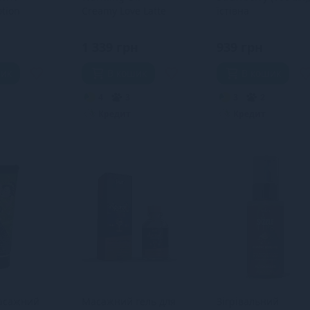
tion
Creamy Love Latte
їстівна
 (236 мл)
(100 мл) без цукру,
розігрівальна олія 
смачна
пір’їнка
1 339 грн
939 грн
шик
В кошик
В кошик
4
3
3
2
Кредит
Кредит
масажний
Масажний гель для
Зігрівальний