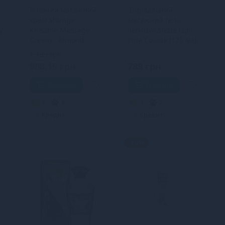
Їстівний масажний
Зігрівальний
крем Shunga
масажний гель
y
Kissable Massage
Sensuva Sizzle Lips
Cream - Almond
Pina Colada (125 мл),
Sweetness (200 мл)
без цукру, їстівний
1 139 грн
968.15 грн
789 грн
В кошик
В кошик
4
3
3
2
Кредит
Кредит
-15%