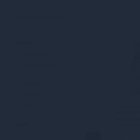
Обрано 65 товарів
Бренд
System JO
3
Love To Love
10
Sensuva
14
Exsens
3
Shunga
16
Intt
8
Зігрівальн
масажний 
Sensuva Siz
Ціна
Caramel Ap
мл), без цу
-
Ok
їстівний