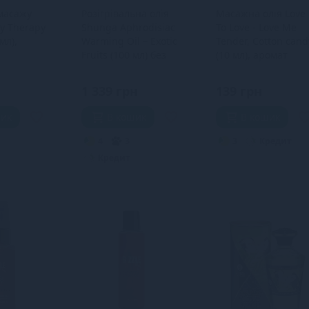
 масажу
Розігрівальна олія
Масажна олія Love
xy Therapy
Shunga Aphrodisiac
To Love - Love Me
мл),
Warming Oil – Exotic
Tender, Cotton cand
Fruits (100 мл) без
(10 мл), аромат
ьна олія +
цукру, смачна
цукрова вата, без
парабенів
1 339 грн
139 грн
шик
В кошик
В кошик
4
3
3
Кредит
Кредит