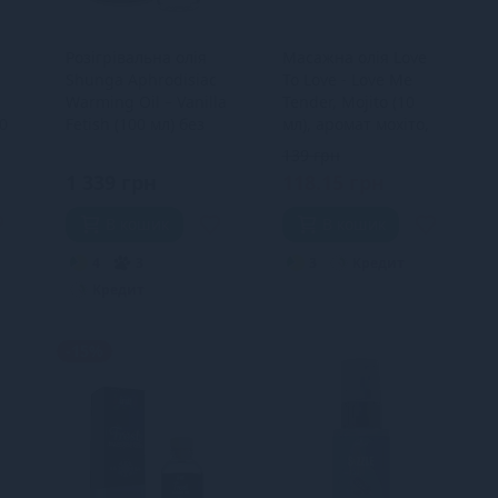
Розігрівальна олія
Масажна олія Love
c
Shunga Aphrodisiac
To Love - Love Me
Warming Oil – Vanilla
Tender, Mojito (10
0
Fetish (100 мл) без
мл), аромат мохіто,
цукру, смачна
без парабенів
139 грн
1 339 грн
118.15 грн
В кошик
В кошик
4
3
3
Кредит
Кредит
-15%