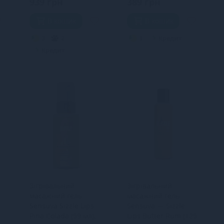
939 грн
389 грн
В кошик
В кошик
3
2
3
Кредит
Кредит
я
Зігрівальний
Зігрівальний
масажний гель
масажний гель
Sensuva Sizzle Lips
Sensuva — Sizzle
Pina Colada (59 мл),
Lips Butter Rum (125