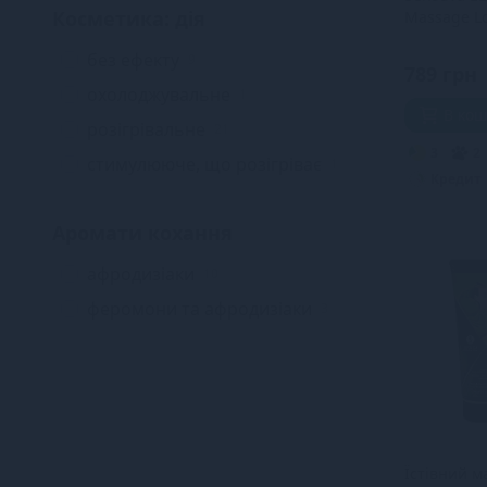
Косметика: дія
Massage Lo
Peppermint
без ефекту
9
789 грн
охолоджувальне
1
В ко
розігрівальне
21
3
2
стимулююче, що розігріває
1
Кредит
Аромати кохання
афродизіаки
10
феромони та афродизіаки
3
Їстівний 