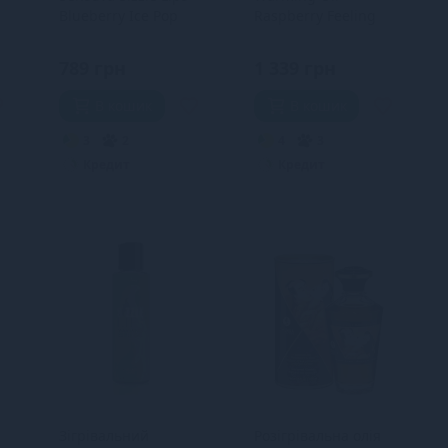
Blueberry Ice Pop
Raspberry Feeling
+
(125 мл), без цукру,
(100 мл) без цукру,
їстівний
смачна
789 грн
1 339 грн
В кошик
В кошик
3
2
4
3
Кредит
Кредит
Зігрівальний
Розігрівальна олія