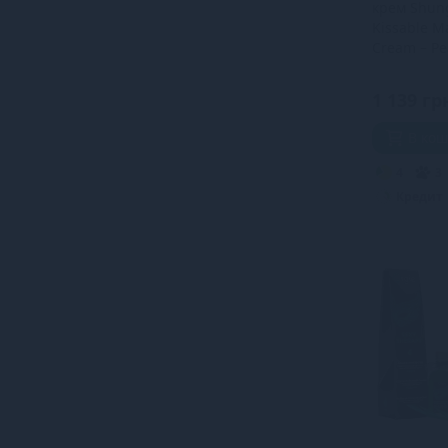
крем Shun
Kissable M
Cream – Pe
Exotic Gree
мл)
1 139 гр
В ко
4
3
Кредит