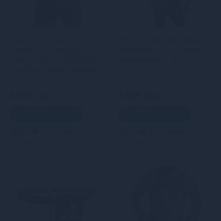
Комплект чоловічої
Футболка Noir Handmade
білизни на шнурівці
H056 Men's T-shirt made of
Passion 053 SET WILLIAM
powerwetlook - XL
L/XL Black, жилет, боксери
4 599 грн
3 649 грн
В кошик
В кошик
5
5
Кредит
5
4
Кредит
0 грн.
0 грн.