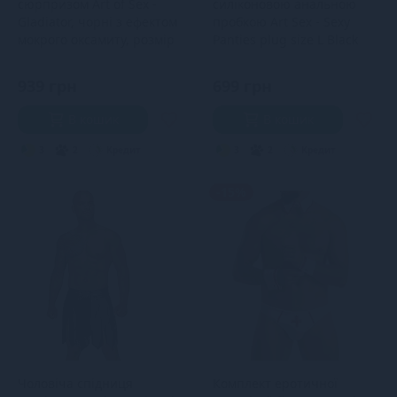
сюрпризом Art of Sex -
силіконовою анальною
Gladiator, чорні з ефектом
пробкою Art Sex - Sexy
мокрого оксамиту, розмір
Panties plug size L Black
M
939 грн
699 грн
В кошик
В кошик
3
2
Кредит
3
2
Кредит
-15%
Чоловіча спідниця
Комплект еротичної