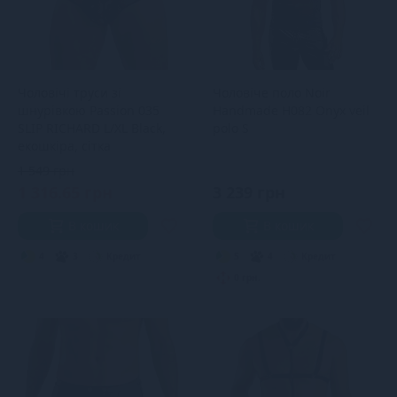
Чоловічі труси зі
Чоловіче поло Noir
шнурівкою Passion 035
Handmade H082 Onyx veil
SLIP RICHARD L/XL Black,
polo S
екошкіра, сітка
1 549 грн
1 316.65 грн
3 239 грн
В кошик
В кошик
4
3
Кредит
5
4
Кредит
0 грн.