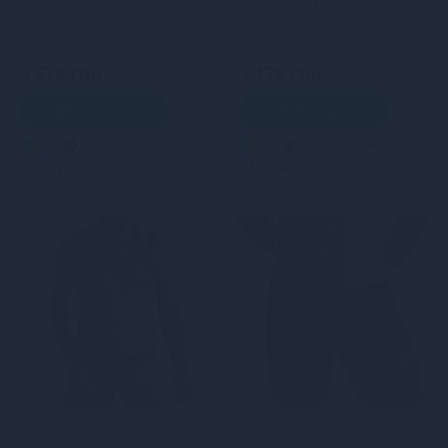
Hooded Shirt - XL
057 SET PETER L/XL Black,
кроп-топ, стринги
3 679 грн
3 179 грн
В кошик
В кошик
5
4
Кредит
5
4
Кредит
0 грн.
0 грн.
Комплект чоловічої
Чоловічі прозорі боксери