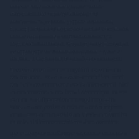
шортів і боді включають високу якість
матеріалів, що гарантує комфорт та
довговічність виробів. Чуттєва мережива,
прозорі вставки та інтригуючі вирізи створюють
ілюзію неперевершеної привабливості та
збуджують імагінацію. Купуючи нашу продукцію,
ви отримуєте не лише шедевр дизайну, але й
надійного партнера для незабутніх моментів.
Рекомендуємо використовувати цю колекцію
для спеціальних інтимних вечорів або як засіб
для підвищення самооцінки та впевненості. Такі
моделі прекрасно підійдуть і для подарунків між
закоханими. При виборі розміру звертайте
увагу на наші розмірні таблиці, щоб підібрати
ідеальний варіант, який буде ідеально сидіти на
вашому тілі та підкреслювати його переваги.
Що стосується особливостей, багато моделей в