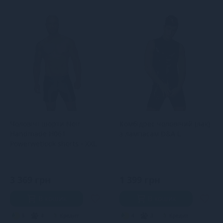
Чоловічі шорти Noir
Комбідрес чоловічий (лак)
Handmade H061
з лампасам D&A L
Powerwetlook shorts - XXL
3 369 грн
1 399 грн
В кошик
В кошик
5
4
Кредит
4
3
Кредит