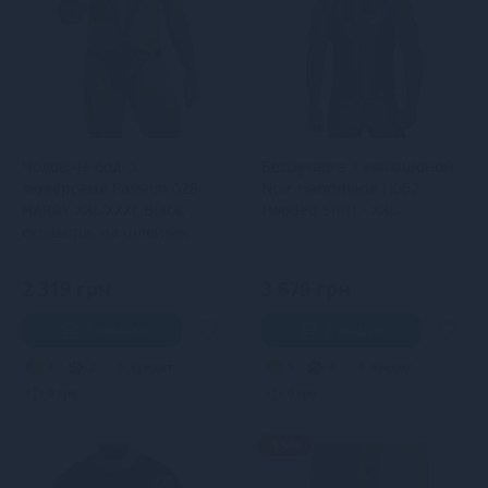
Чоловіче боді з
Безрукавка з капюшоном
люверсами Passion 028
Noir Handmade H062
HARRY XXL/XXXL Black,
Hooded Shirt - XXL
екошкіра, на шлейках
2 319 грн
3 679 грн
В кошик
В кошик
4
3
Кредит
5
4
Кредит
0 грн.
0 грн.
-15%