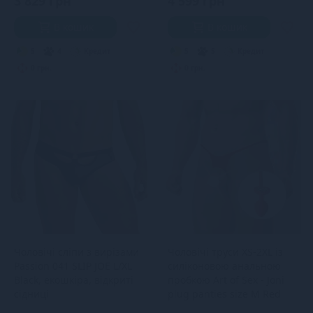
3 829 грн
4 599 грн
В кошик
В кошик
5
4
Кредит
5
5
Кредит
0 грн.
0 грн.
Чоловічі сліпи з вирізами
Чоловічі труси XS-2XL із
Passion 041 SLIP JOE L/XL
силіконовою анальною
Black, екошкіра, відкриті
пробкою Art of Sex - Joni
сідниці
plug panties size M Red