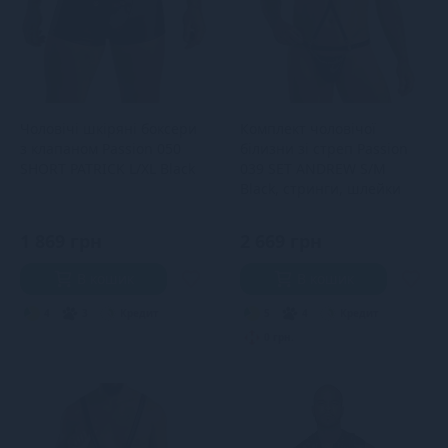
Чоловічі шкіряні боксери
Комплект чоловічої
з клапаном Passion 050
білизни зі стреп Passion
SHORT PATRICK L/XL Black
039 SET ANDREW S/M
Black, стринги, шлейки
1 869 грн
2 669 грн
В кошик
В кошик
4
3
Кредит
5
4
Кредит
0 грн.