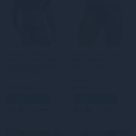
Комплект чоловічої
Чоловічі стринги Passion
білизни під латекс Passion
033 THONG PAUL L/XL
057 SET PETER S/M Black,
Black, під латекс
кроп-топ, стринги
1 079 грн
3 179 грн
917.15 грн
В кошик
В кошик
5
4
Кредит
4
3
Кредит
0 грн.
-15%