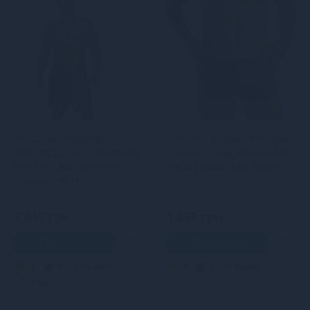
Чоловіча спідниця
Чоловічі шкіряні боксери
гладіатора Noir Handmade
із заклепками Passion 048
H053 Eco leather men's
SHORT DAVID L/XL Black
gladiator skirt - M
3 619 грн
1 869 грн
В кошик
В кошик
5
4
Кредит
4
3
Кредит
0 грн.