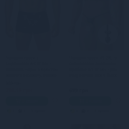
Чоловічі труси з
Чоловічі труси XS-2XL із
сюрпризом Art of Sex -
силіконовою анальною
Gladiator, чорні з ефектом
пробкою Art of Sex - Joni
мокрого оксамиту, розмір
plug panties size L Black
S
939 грн
798.15 грн
699 грн
В кошик
В кошик
3
2
Кредит
3
2
Кредит