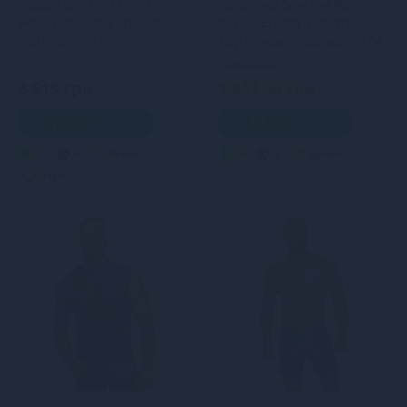
гладіатора Noir Handmade
чоловічої білизни Passion
H053 Eco leather men's
037 GREGORY L/XL White,
gladiator skirt - S
труси, комірець, манжети
2 169 грн
3 619 грн
1 843.65 грн
В кошик
В кошик
5
4
Кредит
4
3
Кредит
0 грн.