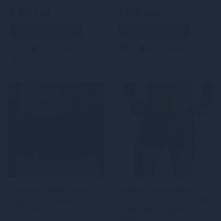
3 389 грн
1 299 грн
В кошик
В кошик
5
4
Кредит
4
3
Кредит
0 грн.
Еротичні чоловічі лакові
Чоловічі шкіряні боксери
труси зі шнурівкою JSY
з блискавками Passion 049
9120T One Size
SHORT MATT XXL/XXXL
Black