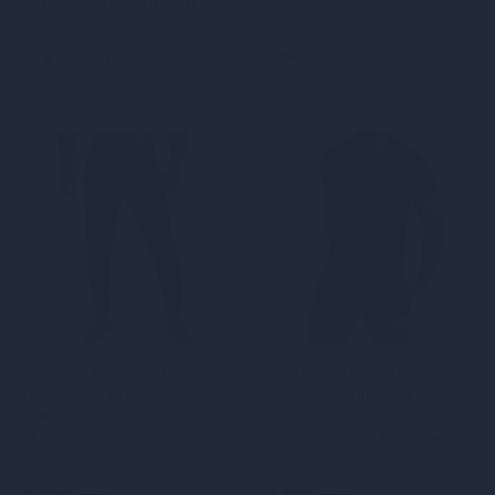
Обрано 183 товари
Фільтри
Чоловічі трегінси Noir
Комплект сітчастої
Handmade H063
чоловічої білизни Passion
Powerwetlook treggings -
052 SET MICHAEL 2XL/3XL
XL
black сорочка, боксери
заклепки