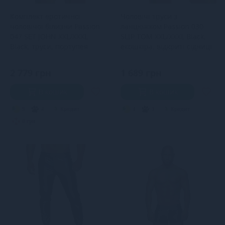
Комплект еротичної
Чоловічі труси з
чоловічої білизни Passion
ланцюжком Passion 030
047 SET JOHN XXL/XXXL
SLIP TOM XXL/XXXL Black,
Black, труси, портупея
екошкіра, відкриті сідниці
2 779 грн
1 689 грн
В кошик
В кошик
5
4
Кредит
4
3
Кредит
0 грн.