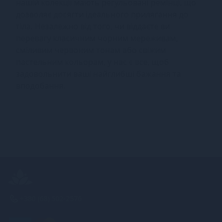
нашій колекції мають регульовані ремінці, що
дозволяє досягти ідеального прилягання до
тіла. Незалежно від того, чи віддаєте ви
перевагу класичним чорним мереживам,
сміливим червоним тонам або свіжим
пастельним кольорам, у нас є все, щоб
задовольнити ваші найглибші бажання та
вподобання.
+380 (68) 502-2576