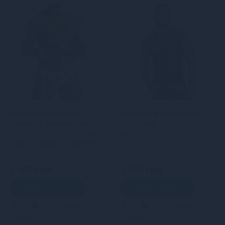
Комплект еротичної
Чоловіча футболка Noir
чоловічої білизни Passion
Handmade H083 Onyx skin
037 GREGORY S/M White,
tank L
труси, комірець, манжети
2 169 грн
2 979 грн
В кошик
В кошик
4
3
Кредит
5
4
Кредит
0 грн.
0 грн.