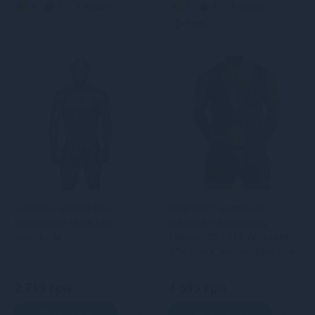
4
3
Кредит
5
4
Кредит
0 грн.
Чоловічі шорти Noir
Комплект чоловічої
Handmade H006 Men
білизни на шнурівці
shorts - M
Passion 053 SET WILLIAM
S/M Black, жилет, боксери
2 719 грн
4 599 грн
В кошик
В кошик