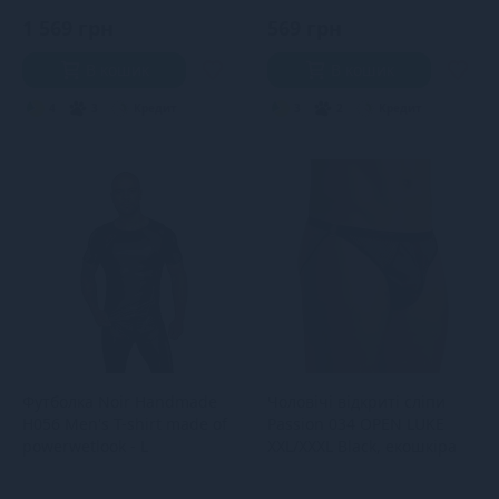
1 569 грн
569 грн
В кошик
В кошик
4
3
Кредит
3
2
Кредит
Футболка Noir Handmade
Чоловічі відкриті сліпи
H056 Men's T-shirt made of
Passion 034 OPEN LUKE
powerwetlook - L
XXL/XXXL Black, екошкіра