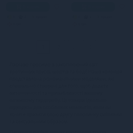
В кошик
В кошик
5
4
Кредит
5
4
Кредит
0 грн.
0 грн.
1
2
3
4
Ласкаво просимо в захоплюючий світ
еротичних трусів, шортів та боді! Наша колекція
представлена різноманітними моделями, які
спеціально створені для того, щоб додати
витонченості та привабливості вашому
інтимному гардеробу. Ці товари ідеально
підходять для особливих моментів, коли ви
хочете вразити свою другу половинку сміливим
та сексуальним образом.
Переваги купівлі наших еротичних трусів,