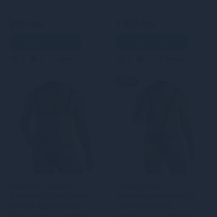
899 грн
1 929 грн
В кошик
В кошик
3
2
Кредит
4
3
Кредит
-15%
Комплект чоловічої
Чоловіче боді з
білизни зі стреп Passion
люверсами Passion 028
039 SET ANDREW L/XL
HARRY S/M Black,
Black, стринги, шлейки
екошкіра, на шлейках