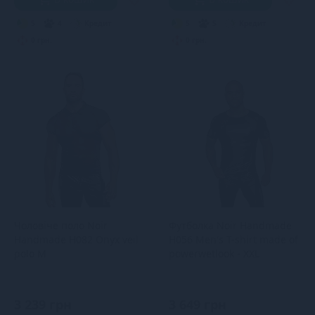
5
4
Кредит
5
5
Кредит
0 грн.
0 грн.
Чоловіче поло Noir
Футболка Noir Handmade
Handmade H082 Onyx veil
H056 Men's T-shirt made of
polo M
powerwetlook - XXL
3 239 грн
3 649 грн