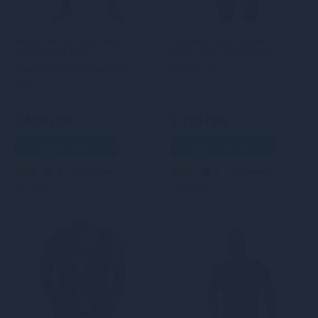
Чоловічі трегінси Noir
Чоловічі шорти Noir
Handmade H063
Handmade H006 Men
Powerwetlook treggings -
shorts - S
XXL
3 829 грн
2 719 грн
В кошик
В кошик
5
4
Кредит
5
4
Кредит
0 грн.
0 грн.