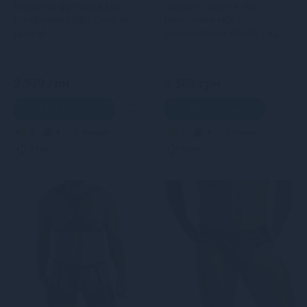
Чоловіча футболка Noir
Чоловічі шорти Noir
Handmade H083 Onyx skin
Handmade H061
tank M
Powerwetlook shorts - XL
2 979 грн
3 369 грн
В кошик
В кошик
5
4
Кредит
5
4
Кредит
0 грн.
0 грн.