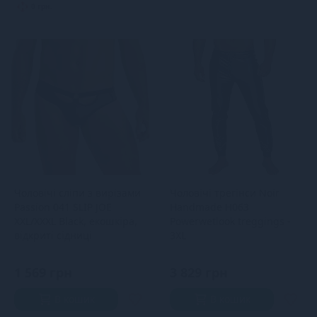
0 грн.
Чоловічі сліпи з вирізами
Чоловічі трегінси Noir
Passion 041 SLIP JOE
Handmade H063
XXL/XXXL Black, екошкіра,
Powerwetlook treggings -
відкриті сідниці
3XL
1 569 грн
3 829 грн
В кошик
В кошик