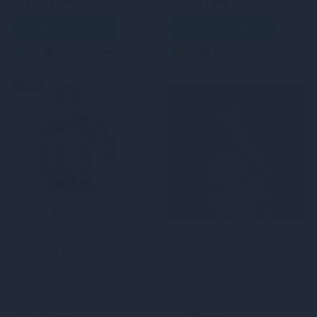
1 729 грн
1 079 грн
В кошик
В кошик
4
3
Кредит
4
3
Кредит
-15%
Чоловічий еротичний
Еротичний комплект для
комплект JSY 9167 One
чоловіків труси +
Size
портупея One Size Black
1 169 грн