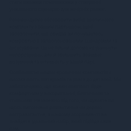
стати вашими помічниками у створенні
унікального сценарію для вечірніх розваг.
Рекомендуємо обговорити вибір еротичного
комплекту з вашим партнером, щоб
забезпечити, що обидва ви почуваєтесь
комфортно з запропонованими сценаріями та
аксесуарами. Це не тільки допоможе уникнути
непорозумінь, але й збільшить взаємне
розуміння та інтимність у вашій парі.
Особливістю наших еротичних комплектів є
висока якість матеріалів та увага до деталей. Ми
забезпечуємо, що кожен комплект буде
комфортним у використанні, безпечним та
стильним. Незалежно від того, чи шукаєте ви
щось витончено романтичне чи дерзко
екстравагантне, в нашому асортименті ви
знайдете ідеальний набір, який підійде саме
вам.