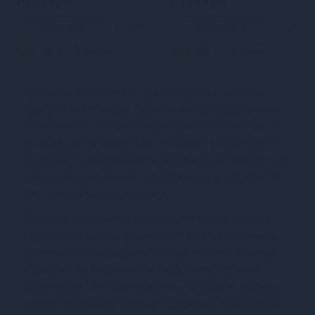
1 789 грн
1 169 грн
Закінчився
Закінчився
4
3
Кредит
4
3
Кредит
Еротичні комплекти – це спеціальні набори
одягу та аксесуарів, призначені для додавання
пікантності та новизни у інтимне життя пар. У
нашому асортименті ви знайдете різноманітні
комплекти, які підходять як для початківців, так і
для досвідчених пар, що бажають розширити
свої сексуальні горизонти.
Покупка еротичних комплектів може значно
підвищити рівень близькості між партнерами,
допомагаючи відкривати нові інтимні аспекти
відносин та зміцнювати емоційний зв'язок.
Комплекти часто включають костюми, маски,
ролеві аксесуари та інші предмети, які можуть