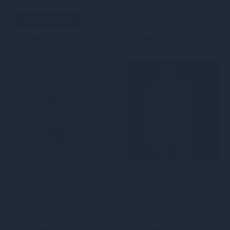
993.65 грн
1 229 грн
В кошик
Закінчився
4
3
Кредит
4
3
Кредит
Чоловіча напівпрозора
Чоловічий еротичний
футболка з орнаментом
костюм з портупеєю
Obsessive T102 T-shirt
"Дикий Джеймс" One Size
S/M/L, чорна