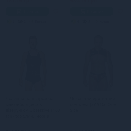
781.15 грн
934.15 грн
В кошик
В кошик
3
2
Кредит
4
3
Кредит
Чоловіча напівпрозора
Чоловічий еротичний
майка-борцовка з
комплект JSY 9166 One
візерунком Obsessive T103
Size
tank top S/M/L, чорна