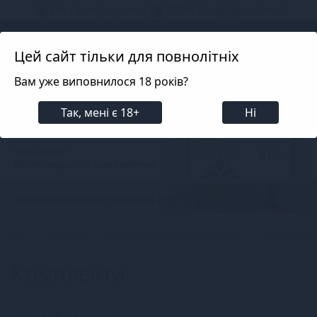
📦 Не телефонуємо! ✅ 100% Конфіденційно!
Search projects
Цей сайт тільки для повнолітніх
Вам уже виповнилося 18 років?
Фільтри
100% анонімна доставка
Так, мені є 18+
Ні
Кожного замовлення
VIP-клієнт
Після першого замовлення
Безкоштовна доставка від 2000 грн.
Білизна
Еротична чоловіча білизна
Комплекти
Комплекти