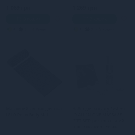
1 069 грн
1 269 грн
В кошик
В кошик
4
3
Кредит
4
3
Кредит
Масажний коврик для тіла
Набір для масажу System
LELO Relax Body Mat
JO ALL IN ONE MASSAGE
GIFT SET: розігрівальний
гель, масажер і свічка