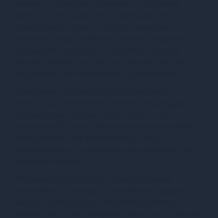
переваг. По-перше, це зручність: в одному
наборі можна знайти все необхідне для
повсякденної гігієни. По-друге, економія:
купуючи товари у наборі, вам часто вдається
заощадити порівняно з покупкою кожного
засобу окремо. По-третє, це чудова ідея для
подарунка, який безумовно буде оцінений.
На нашому сайті ви знайдете різноманітні
набори, що включають інтимні гелі для душу,
спеціалізовані креми, масла, спреї та інші
аксесуари. Всі вони забезпечені натуральними
інгредієнтами, які заспокоюють шкіру,
попереджають подразнення та захищають від
мікроорганізмів.
Рекомендуємо використовувати інтимну
косметику щодня під час приймання душу чи
ванни, адаптуючи частоту застосування до
особистих потреб. Зверніть увагу, що усі засоби