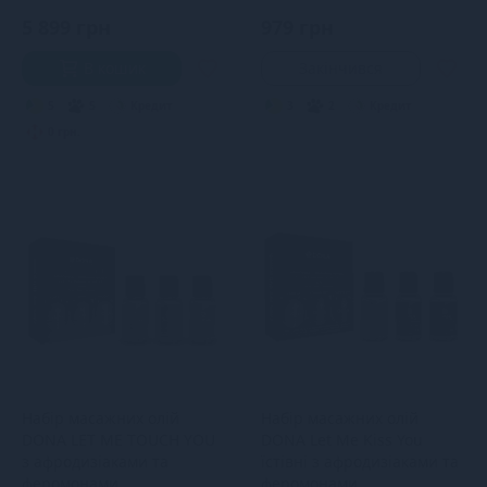
5 899 грн
979 грн
В кошик
Закінчився
5
5
Кредит
3
2
Кредит
0 грн.
Набір масажних олій
Набір масажних олій
DONA LET ME TOUCH YOU
DONA Let Me Kiss You
з афродизіаками та
їстівні з афродизіаками та
феромонами
феромонами