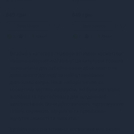
649 грн
649 грн
Закінчився
Закінчився
3
2
Кредит
3
2
Кредит
Вітаємо у категорії "Набори інтимної косметики"
нашого інтернет-магазину! Ця категорія товарів
призначена для забезпечення дбайливого та
делікатного догляду за найчутливішими
ділянками шкіри. Наші набори інтимної
косметики містять продукти, які були ретельно
відібрані та протестовані для щоденного
використання. Вони допомагають підтримувати
гігієну, сприяють здоров'ю та приносять
відчуття свіжості та чистоти.
Купівля наборів інтимної косметики має безліч