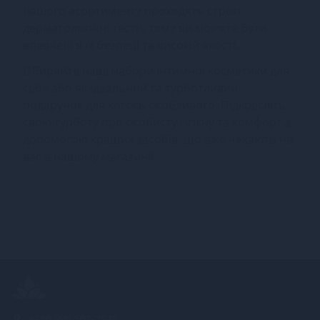
нашого асортименту проходять строгі
дерматологічні тести, тому ви можете бути
впевнені в їх безпеці та високій якості.
Обирайте наші набори інтимної косметики для
себе або як ідеальний та турботливий
подарунок для когось особливого. Підкресліть
свою турботу про особисту гігієну та комфорт з
допомогою кращих засобів, що вже чекають на
вас в нашому магазині!
+380 (68) 502-2576