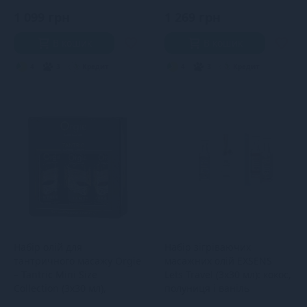
1 099 грн
1 269 грн
В кошик
В кошик
4
3
Кредит
4
3
Кредит
Набір олій для
Набір зігріваючих
тантричного масажу Orgie
масажних олій EXSENS
– Tantric Mini Size
Lets Travel (3х30 мл): кокос,
Collection (3х30 мл),
полуниця і ваніль
зволоження