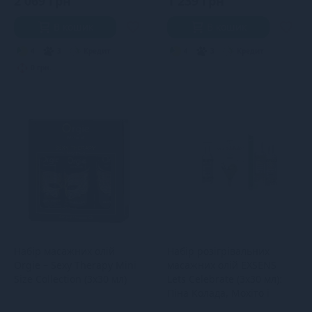
2 069 грн
1 239 грн
В кошик
В кошик
4
3
Кредит
4
3
Кредит
0 грн.
Набір масажних олій
Набір розігрівальних
Orgie – Sexy Therapy Mini
масажних олій EXSENS
Size Collection (3х30 мл)
Lets Celebrate (3х30 мл):
Піна Колада, Мохіто і
Маргарита