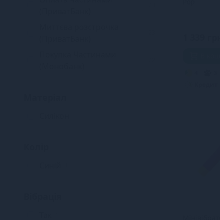
Pop
23
(ПриватБанк)
Миттєва розстрочка
23
1 339 гр
(ПриватБанк)
Покупка Частинами
В ко
22
(Монобанк)
4
3
Кредит
Матеріал
Силікон
1
Колір
Синій
1
Вібрація
Так
1
Мінівібра