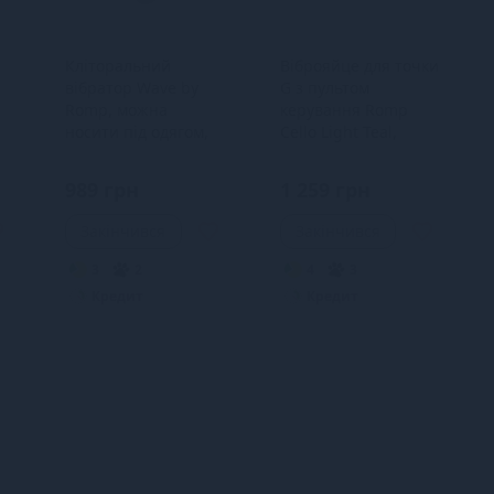
Кліторальний
Віброяйце для точки
вібратор Wave by
G з пультом
Romp, можна
керування Romp
носити під одягом,
Cello Light Teal,
10 варіантів
водонепроникне
стимуляції
989 грн
1 259 грн
Закінчився
Закінчився
3
2
4
3
Кредит
Кредит