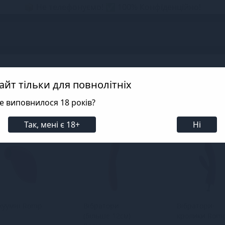
📦 Не телефонуємо! ✅ 100% Конфіденційно!
s
айт тільки для повнолітніх
е виповнилося 18 років?
Так, мені є 18+
Ні
куумні Romp
Вібратори
Вібратори-
(більше 12см)
кролики Rom