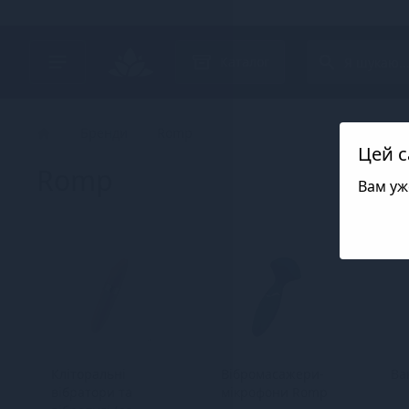
Search project
Каталог
Бренди
Romp
Цей с
Romp
Вам уж
Кліторальні
Вібромасажери-
Ва
вібратори та
мікрофони Romp