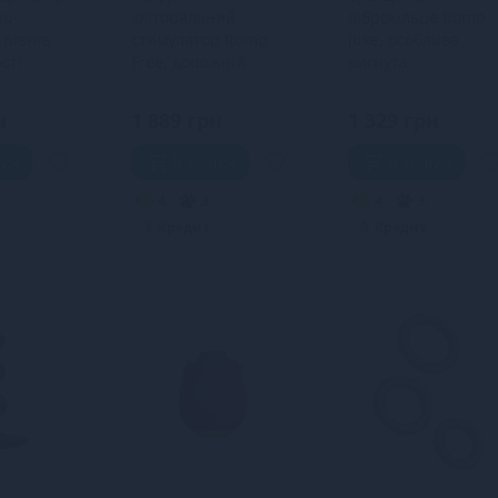
ро-
кліторальний
віброкільце Romp
 рівнів
стимулятор Romp
Juke, особлива
сті
Free, дорожній
вигнута
чохол, 10 рівнів
віброголовка, 10
інтенсивності
варіантів стимуляці
н
1 889 грн
1 329 грн
шик
В кошик
В кошик
4
3
4
3
Кредит
Кредит