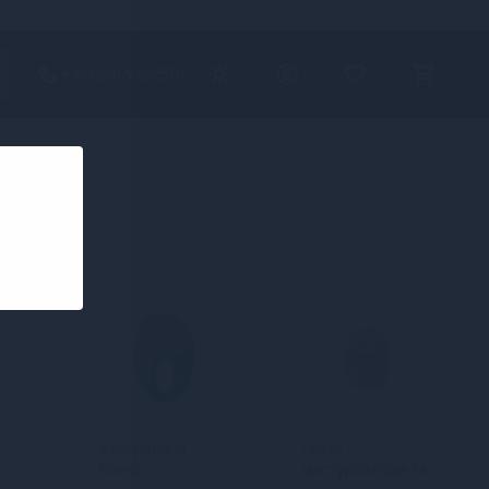
+380 (68) 502-2576
З вібрацією
Покет-
p
Romp
мастурбатори та