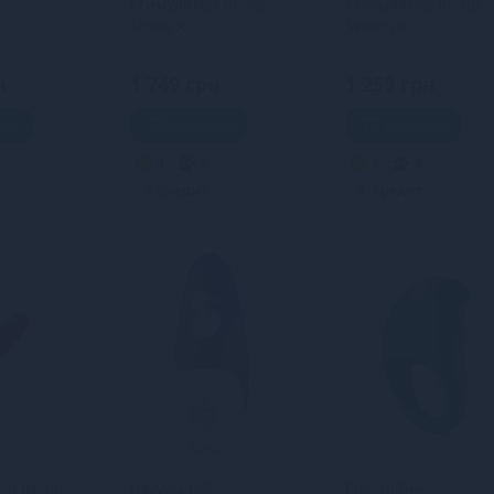
стимулятор Romp
стимулятор Romp
Shine X
Switch X
н
1 749 грн
1 259 грн
шик
В кошик
В кошик
4
3
4
3
Кредит
Кредит
тор Romp
Вакуумний
Ерекційне