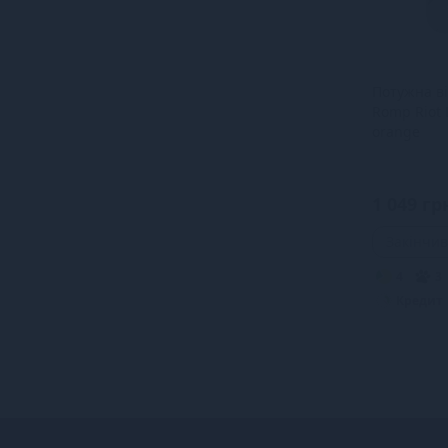
Потужна в
Romp Riot 
orange
1 049 гр
Закінчив
4
3
Кредит