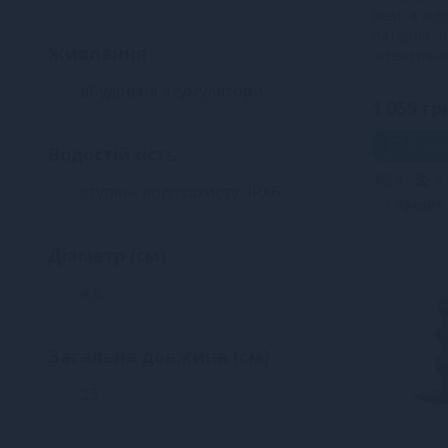
Beat, 4 віб
патерни, 6
Живлення
інтенсивно
вбудовані акумулятори
1
1 059 гр
В ко
Водостійкість
4
3
ступінь водозахисту: IPX6
1
Кредит
Діаметр (см)
4,5
1
Загальна довжина (см)
23
1