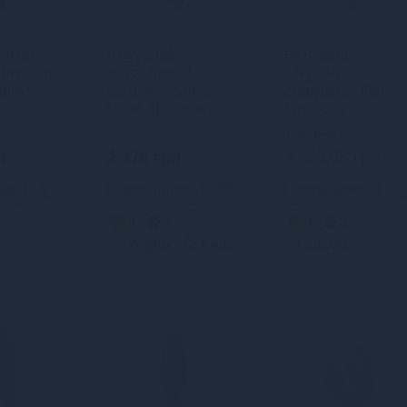
кролик
Вакуумний
Недорогий
 гнучкий,
кліторальний
вакуумний
’яка
стимулятор Romp
стимулятор Romp
0
Shine, 10 рівнів
Switch, на
стимуляції
інтенсивності
батарейках, 6
1 369 грн
інтенсивностей, 5
н
2 379 грн
1 163.65 грн
годин роботи
ся
Закінчився
Закінчився
4
3
4
3
Кредит
0 грн.
Кредит