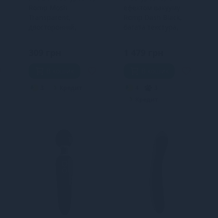
Romp Mosh
ефектом вакууму
Transparent,
Romp Dash Black,
двосторонній,
багата текстура,
наскрізний, для пар
багаторазовий
ї
та мінету
309 грн
1 479 грн
В кошик
В кошик
3
Кредит
4
3
Кредит