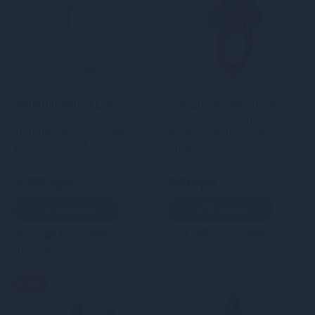
Вібратор Adrien Lastic G-
Ерекційне віброкільце
wave вагінально-
Adrien Lastic Lingus MAX
кліторальний, 2 мотори,
Violet з язичком для
універсальний
стимуляції клітора
3 599 грн
569 грн
В кошик
В кошик
5
4
Кредит
3
2
Кредит
0 грн.
-15%