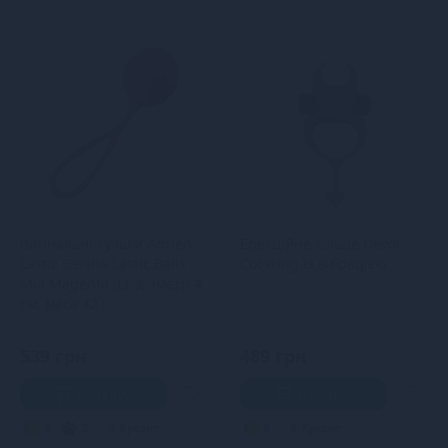
Вагінальні кульки Adrien
Ерекційне кільце Devol
Lastic Geisha Lastic Balls
Cockring із вібрацією
Mía Magenta (L), діаметр 4
см, маса 42 г
539 грн
489 грн
В кошик
В кошик
3
2
Кредит
3
Кредит