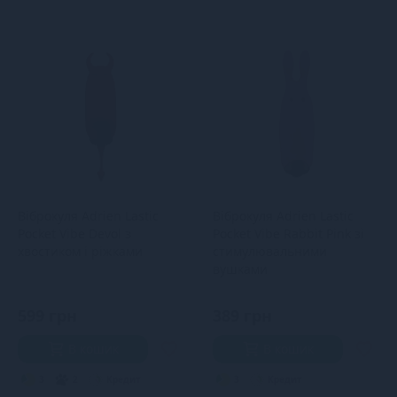
Віброкуля Adrien Lastic
Віброкуля Adrien Lastic
Pocket Vibe Devol з
Pocket Vibe Rabbit Pink зі
хвостиком і ріжками
стимулювальними
вушками
599 грн
389 грн
В кошик
В кошик
3
2
Кредит
3
Кредит