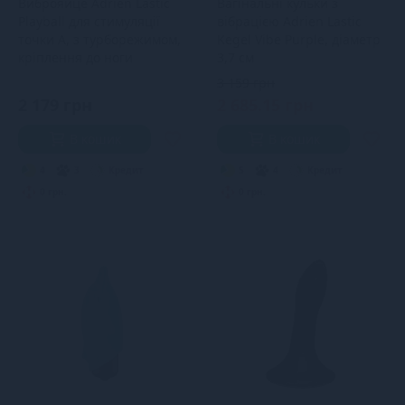
Виброяйце Adrien Lastic
Вагінальні кульки з
Playball для стимуляції
вібрацією Adrien Lastic
точки А, з турборежимом,
Kegel Vibe Purple, діаметр
кріплення до ноги
3,7 см
3 159 грн
2 179 грн
2 685.15 грн
В кошик
В кошик
4
3
Кредит
5
4
Кредит
0 грн.
0 грн.