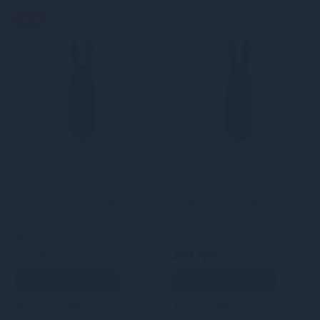
-15%
Віброкуля Adrien Lastic
Віброкуля Adrien Lastic
Pocket Vibe Rabbit Purple
Pocket Vibe Rabbit Black зі
зі стимулювальними
стимулювальними
вушками
вушками
389 грн
330.65 грн
389 грн
В кошик
В кошик
3
Кредит
3
Кредит