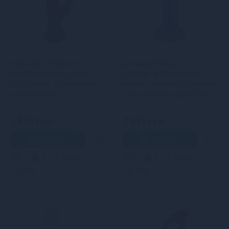
Вібратор з обертанням
Двошаровий ділдо з
стовбура Adrien Lastic
вібрацією Adrien Lastic
Mini Bonnie з петелькою
Hitsens 3 Purple, відмінно
для пальчика
для страпона, діаметр 4
см, до
2 899 грн
2 619 грн
В кошик
В кошик
5
4
Кредит
5
4
Кредит
0 грн.
0 грн.