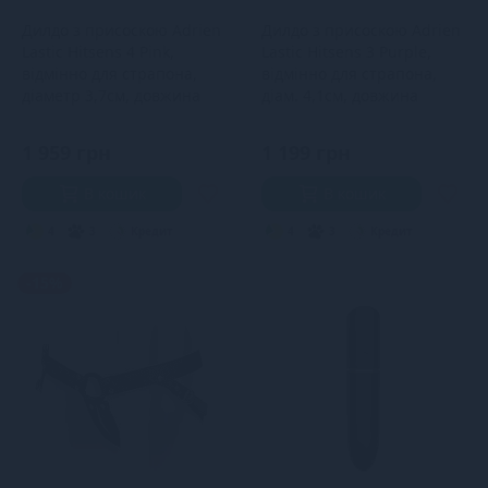
Дилдо з присоскою Adrien
Дилдо з присоскою Adrien
Lastic Hitsens 4 Pink,
Lastic Hitsens 3 Purple,
відмінно для страпона,
відмінно для страпона,
діаметр 3,7см, довжина
діам. 4,1см, довжина
17,8см
18,2см
1 959 грн
1 199 грн
В кошик
В кошик
4
3
Кредит
4
3
Кредит
-15%