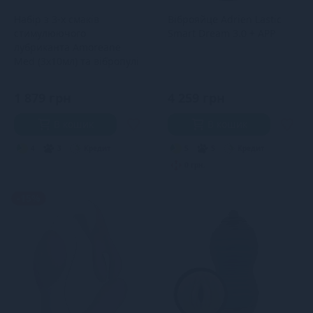
Набір з 3-х смаків
Віброяйце Adrien Lastic
стимулюючого
Smart Dream 3.0 + APP
лубриканта Amoreane
Med (3х10мл) та вібропулі
Adrien Lastic Pink
1 879 грн
4 259 грн
В кошик
В кошик
4
3
Кредит
5
5
Кредит
0 грн.
-15%