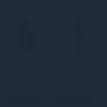
0 грн.
Пульсатор із вакуумною
Вібратор-кролик зі
стимуляцією клітора
спіральним 3D-масажем
Adrien Lastic My G (Teal)
Adrien Lastic Twister
5 399 грн
3 199 грн
В кошик
В кошик