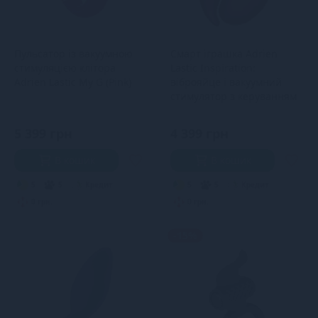
Пульсатор із вакуумною
Смарт іграшка Adrien
стимуляцією клітора
Lastic Inspiration:
Adrien Lastic My G (Pink)
віброяйце і вакуумний
стимулятор з керуванням
зі смартфону
5 399 грн
4 399 грн
В кошик
В кошик
5
5
Кредит
5
5
Кредит
0 грн.
0 грн.
-15%