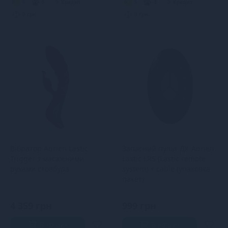
5
5
Кредит
5
4
Кредит
0 грн.
0 грн.
Вібратор Adrien Lastic
Запасний пульт ДК Adrien
Trigger з масажними
Lastic LRS (Lastic remote
рухами стовбура
system) + cable (упаковка
пакет)
4 359 грн
999 грн
В кошик
В кошик