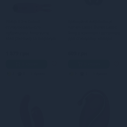
Набір з 3-х смаків
Ерекційне віброкільце
стимулювального
Adrien Lastic Bullet Lastic
лубриканта Amoreane
Ring з язичком і щіточкою
Med (3х10мл) та віброкулі
для стимуляції клітора
Adrien Lastic Pink
1 879 грн
609 грн
В кошик
В кошик
4
3
Кредит
3
2
Кредит