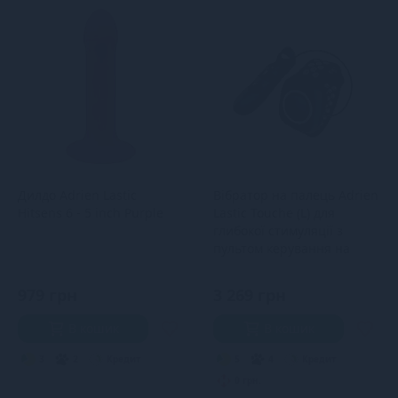
Дилдо Adrien Lastic
Вібратор на палець Adrien
Hitsens 6 - 5 inch Purple
Lastic Touche (L) для
глибокої стимуляції з
пультом керування на
руці
979 грн
3 269 грн
В кошик
В кошик
3
2
Кредит
5
4
Кредит
0 грн.