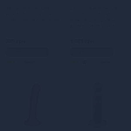
Віброкуля Adrien Lastic
Дилдо з присоскою Adrien
Pocket Vibe Flippy 10 із
Lastic Hitsens 5 Black,
стимулювальним носиком
відмінно для страпона,
діаметр 2,4 см, довжина
13см
389 грн
1 089 грн
В кошик
В кошик
3
Кредит
4
3
Кредит