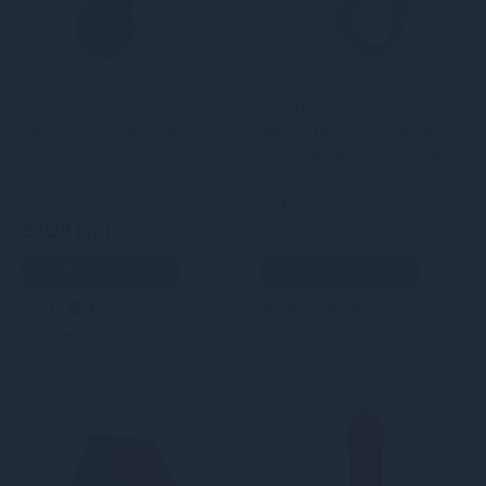
Анальна вібропробка
Ерекційне віброкільце
Adrien Lastic Little Rocket
Adrien Lastic Lingus Black з
макс. діаметр 3,5 см, soft-
язичком і щіточкою для
touch
стимуляції клітора
389 грн
2 039 грн
330.65 грн
В кошик
В кошик
4
3
Кредит
3
Кредит
0 грн.