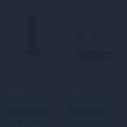
Дилдо з присоскою Adrien
Набір з 3-х смаків
Lastic Hitsens 2 Pink,
стимулювального
відмінно для страпона,
лубриканту Amoreane Med
макс діаметр 4 см,
(3×10мл) і віброкулі Adrien
довжина 16
Lastic Purple
1 089 грн
1 879 грн
В кошик
В кошик
4
3
Кредит
4
3
Кредит