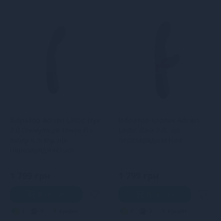
Вібратор Adrien Lastic Nyx
Вібратор-кролик Adrien
2.0 стимуляція точки G і
Lastic Gaia 2.0, що
входу в піхву, що
перезаряджається
перезаряджається
1 799 грн
1 799 грн
В кошик
В кошик
4
3
Кредит
4
3
Кредит