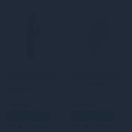
Вібратор-кролик Adrien
Вакуумний стимулятор
Lastic Ares 2.0 з петелькою
Adrien Lastic Revelation
для пальця, що
Pink, режим Boost
перезаряджається
1 799 грн
2 629 грн
В кошик
В кошик
4
3
Кредит
5
4
Кредит