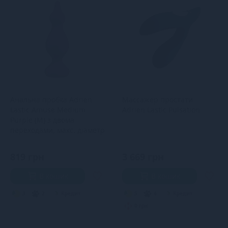
Анальна пробка Adrien
Массажер простати
Lastic Amuse Medium
Adrien Lastic Pulsation
Purple (M) з двома
переходами, макс. діаметр
3,6 см
819 грн
3 669 грн
В кошик
В кошик
3
2
Кредит
5
4
Кредит
0 грн.