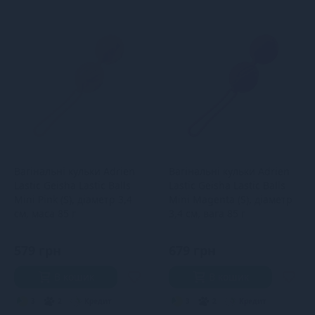
Вагінальні кульки Adrien
Вагінальні кульки Adrien
Lastic Geisha Lastic Balls
Lastic Geisha Lastic Balls
Mini Pink (S), діаметр 3,4
Mini Magenta (S), діаметр
см, маса 85 г
3,4 см, вага 85 г
579 грн
679 грн
В кошик
В кошик
3
2
Кредит
3
2
Кредит