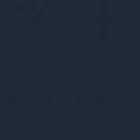
Вібратор двосторонній
Анальна пробка Adrien
Adrien Lastic AD-2X з
Lastic Amuse Big Black (L) з
пультом LRS
двома переходами, макс.
діаметр 4,4 см
4 199 грн
3 569.15 грн
1 029 грн
В кошик
В кошик
5
5
Кредит
4
3
Кредит
0 грн.