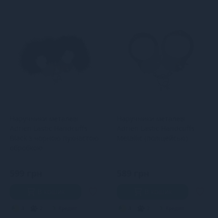
Наручники металеві
Наручники металеві
Adrien Lastic Handcuffs
Adrien Lastic Handcuffs
Black з чорною пухнастою
Metallic (поліцейські)
обробкою
599 грн
589 грн
В кошик
В кошик
3
2
Кредит
3
2
Кредит