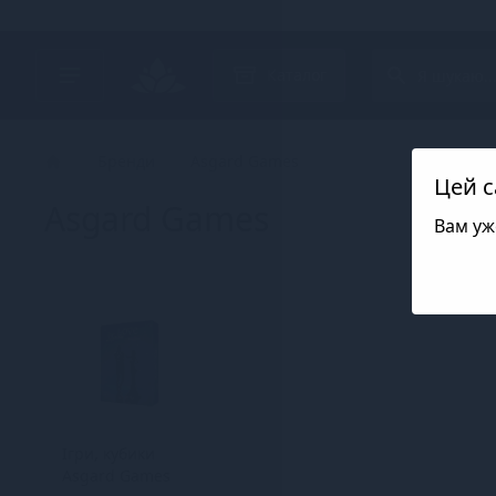
Search project
Каталог
Бренди
Asgard Games
Цей с
Asgard Games
Вам уж
Ігри, кубики
Asgard Games