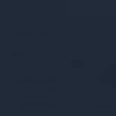
Обрано 4 товари
Ціна
-
Ok
Частини та кредит
Оплата частинами
4
(ПриватБанк)
Миттєва розстрочка
Еротична 
4
(ПриватБанк)
sex game (