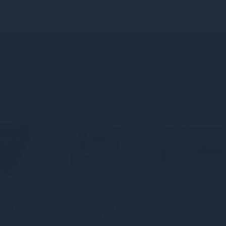
гра LOOPY
Еротична гра LOOPY
Еротична гра "Ти -
UA)
sex game (RU)
мені, я - тобі"