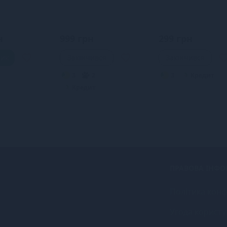
н
999 грн
299 грн
шик
Закінчився
Закінчився
3
2
3
Кредит
Кредит
ПРАВОВА ІНФО
Політика конф
Угода користу