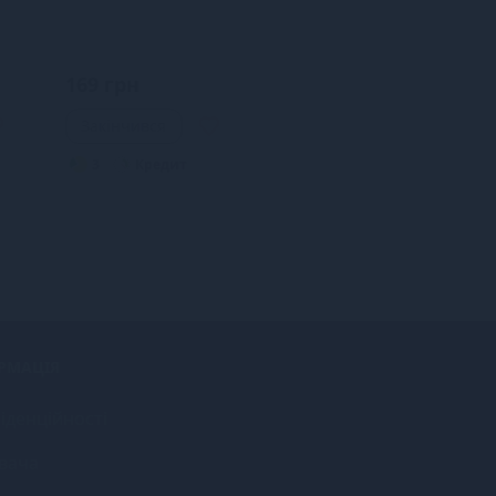
169 грн
Закінчився
3
Кредит
РМАЦІЯ
іденційності
вача