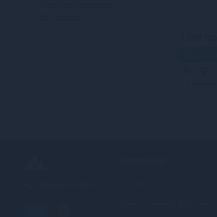
Покупка Частинами
2
(Монобанк)
1 799 гр
В ко
4
3
Кредит
ІНФОРМАЦІЯ
Про нас
+380 (68) 502-2576
Оплата, кредит, доставка