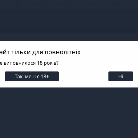
📦 Не телефонуємо! ✅ 100% Конфіденційно!
s
айт тільки для повнолітніх
е виповнилося 18 років?
Так, мені є 18+
Ні