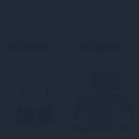
Чоловіча портупея на
Чоловіча портупея на
груди з натуральної шкіри
груди з натуральної шкіри
Feral Feelings - Bulldog
Feral Feelings - Bulldog
Harness White
Harness Red
1 479 грн
1 479 грн
В кошик
В кошик
4
3
Кредит
4
3
Кредит