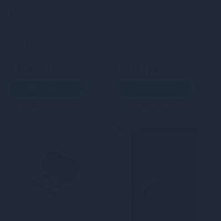
Наручники Feral Feelings -
Поножі Feral Feelings –
Hand Restraints,
Ankle Restraints,
натуральна шкіра,
натуральна шкіра, red
бургунді
1 099 грн
1 219 грн
В кошик
В кошик
4
3
Кредит
4
3
Кредит
-15%