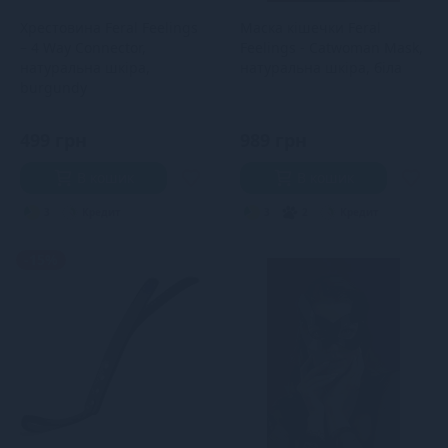
Хрестовина Feral Feelings
Маска кішечки Feral
– 4 Way Connector,
Feelings - Catwoman Mask,
натуральна шкіра,
натуральна шкіра, біла
burgundy
499 грн
989 грн
В кошик
В кошик
3
Кредит
3
2
Кредит
-15%