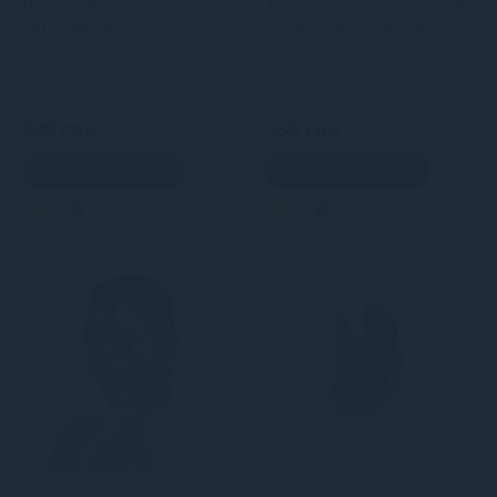
Нашийник для фіксації з
Тонкі затискачі для сосків
натуральної шкіри Feral
з підвіскою Feral Feelings -
Feelings - D-Rings Red
Thin nipple clamps,
золото/прозорий
699 грн
559 грн
В кошик
В кошик
3
2
Кредит
3
2
Кредит