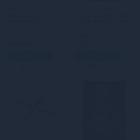
Поножі Feral Feelings –
Маска кішечки Feral
Ankle Restraints,
Feelings - Catwoman Mask,
натуральна шкіра,
натуральна шкіра, чорна
burgundy
989 грн
1 219 грн
840.65 грн
В кошик
В кошик
4
3
Кредит
3
2
Кредит