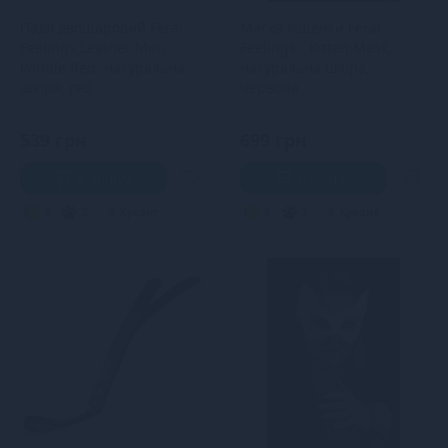
Падл двошаровий Feral
Маска кішечки Feral
Feelings Leather Mini
Feelings - Kitten Mask,
Paddle Red, натуральна
натуральна шкіра,
шкіра, red
червона
539 грн
699 грн
В кошик
В кошик
3
2
Кредит
3
2
Кредит