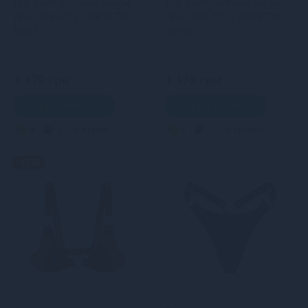
Ліф з натуральної шкіри
Ліф з натуральної шкіри
Feral Feelings - Bikini Top
Feral Feelings - Bikini Top
Black
White
1 179 грн
1 179 грн
В кошик
В кошик
4
3
Кредит
4
3
Кредит
-15%