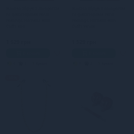
Жіноча збруя з ланцюгом
Жіноча збруя з ланцюгом
та фіксаторами Feral
та фіксаторами Feral
Feelings Harness with
Feelings Harness with
Cuffs Red
Cuffs White
1 529 грн
1 529 грн
В кошик
В кошик
4
3
Кредит
4
3
Кредит
-15%