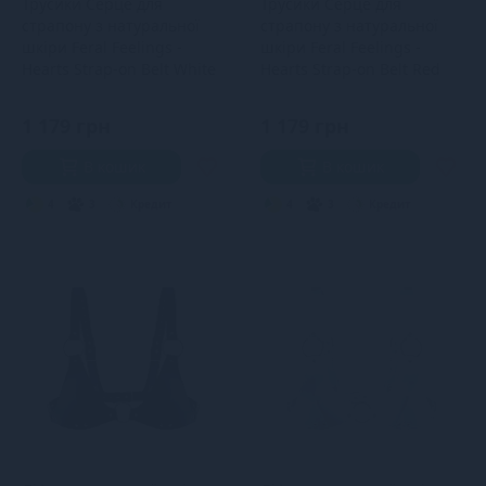
Трусики Серце для
Трусики Серце для
страпону з натуральної
страпону з натуральної
шкіри Feral Feelings -
шкіри Feral Feelings -
Hearts Strap-on Belt White
Hearts Strap-on Belt Red
1 179 грн
1 179 грн
В кошик
В кошик
4
3
Кредит
4
3
Кредит