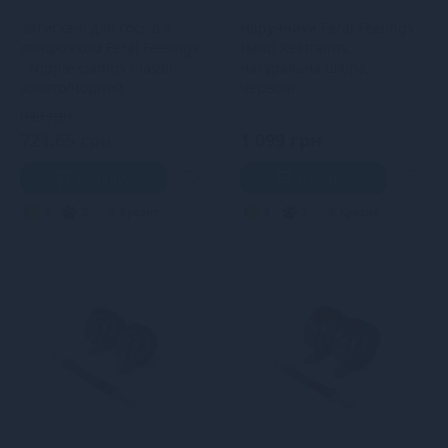
Затискачі для сосків з
Наручники Feral Feelings -
ланцюжком Feral Feelings
Hand Restraints,
- Nipple clamps Classic,
натуральна шкіра,
золото/чорний
червоні
849 грн
721.65 грн
1 099 грн
В кошик
В кошик
3
2
Кредит
4
3
Кредит