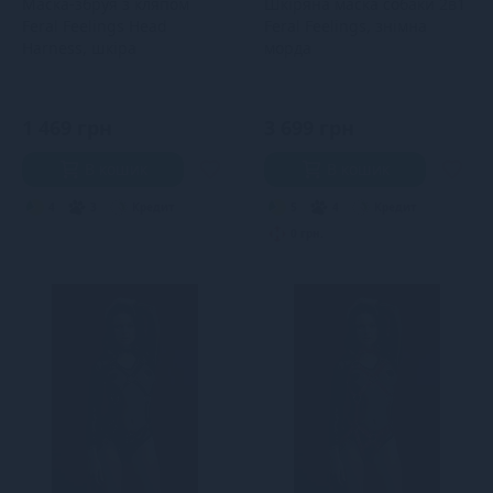
Маска-збруя з кляпом
Шкіряна маска собаки 2в1
Feral Feelings Head
Feral Feelings, знімна
Harness, шкіра
морда
1 469 грн
3 699 грн
В кошик
В кошик
4
3
Кредит
5
4
Кредит
0 грн.