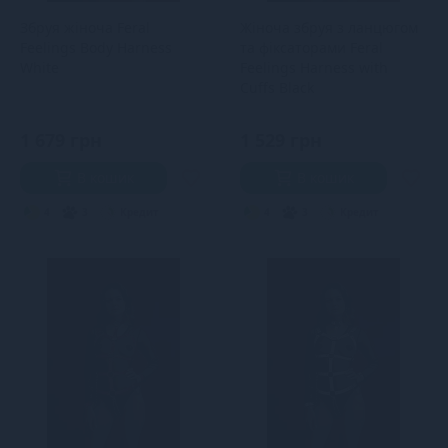
Збруя жіноча Feral
Жіноча збруя з ланцюгом
Feelings Body Harness
та фіксаторами Feral
White
Feelings Harness with
Cuffs Black
1 679 грн
1 529 грн
В кошик
В кошик
4
3
Кредит
4
3
Кредит