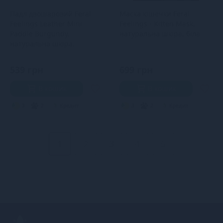
Падл двошаровий Feral
Маска кішечки Feral
Feelings Leather Mini
Feelings - Kitten Mask,
Paddle Burgundy,
натуральна шкіра, біла
натуральна шкіра,
burgundy
539 грн
699 грн
В кошик
В кошик
3
2
Кредит
3
2
Кредит
1
2
3
4
5