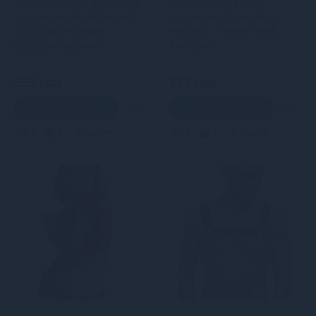
Тонкі затискачі для сосків
Маска серце сітка з
з підвіскою Feral Feelings -
відкритим ротом Feral
Thin nipple clamps,
Feelings - Hearts Mask
серебро/прозорий
Red/Black
559 грн
879 грн
В кошик
В кошик
3
2
Кредит
3
2
Кредит