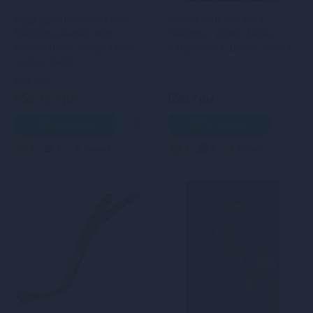
Падл двошаровий Feral
Маска кішечки Feral
Feelings Leather Mini
Feelings - Kitten Mask,
Paddle Black, натуральна
натуральна шкіра, чорна
шкіра, black
539 грн
458.15 грн
699 грн
В кошик
В кошик
3
2
Кредит
3
2
Кредит