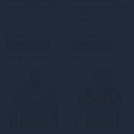
Рукавички довгі сітка Feral
Чоловіча портупея на
Feelings - Long Glover S,
груди з натуральної шкіри
червоні
Feral Feelings - Bulldog
Harness Black
919 грн
1 479 грн
В кошик
В кошик
3
2
Кредит
4
3
Кредит