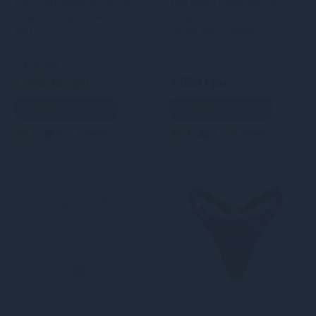
Ліф з натуральної шкіри
Трусики з натуральної
Feral Feelings - Bikini Top
шкіри Feral Feelings -
Red
String Bikini Black
1 179 грн
1 002.15 грн
1 089 грн
В кошик
В кошик
4
3
Кредит
4
3
Кредит