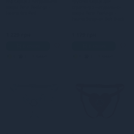
Ліф Серце з натуральної
Трусики Серце для
шкіри Feral Feelings -
страпону з натуральної
Hearts Bra Red
шкіри Feral Feelings -
Hearts Strap-on Belt Black
1 229 грн
1 179 грн
В кошик
В кошик
4
3
Кредит
4
3
Кредит