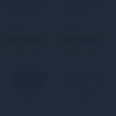
Трусики з натуральної
Трусики з натуральної
шкіри Feral Feelings -
шкіри Feral Feelings -
String Bikini White
String Bikini Red
1 089 грн
1 089 грн
В кошик
В кошик
4
3
Кредит
4
3
Кредит