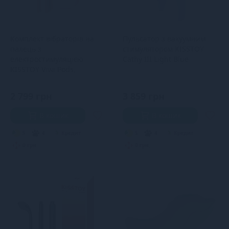
Комплект вібраторів на
Пульсатор з вакуумним
палець з
стимулятором KISSTOY
електростимуляцією
Cathy III Light Blue
KISSTOY Viva Pods,
зарядний бокс
2 799 грн
3 859 грн
В кошик
В кошик
5
4
Кредит
5
4
Кредит
0 грн.
0 грн.