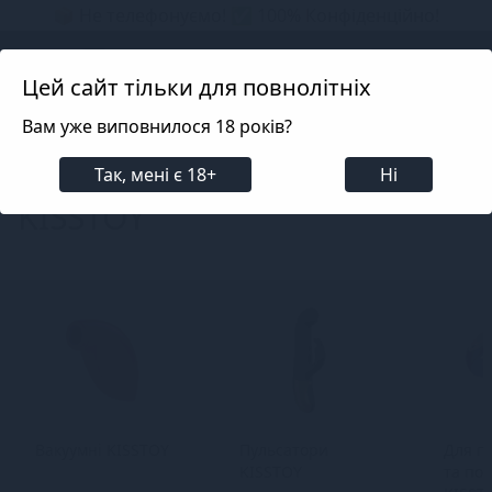
📦 Не телефонуємо! ✅ 100% Конфіденційно!
Search projects
Цей сайт тільки для повнолітніх
Вам уже виповнилося 18 років?
Фільтри
Бренди
KISSTOY
Так, мені є 18+
Ні
KISSTOY
Вакуумні KISSTOY
Пульсатори
Для п
KISSTOY
та под