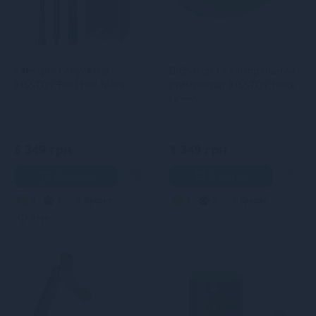
Електростимулятор
Вібратор та кліторальний
KISSTOY Find Нer Black
стимулятор KISSTOY Heidi
Green
6 349 грн
1 349 грн
В кошик
В кошик
5
5
Кредит
4
3
Кредит
0 грн.