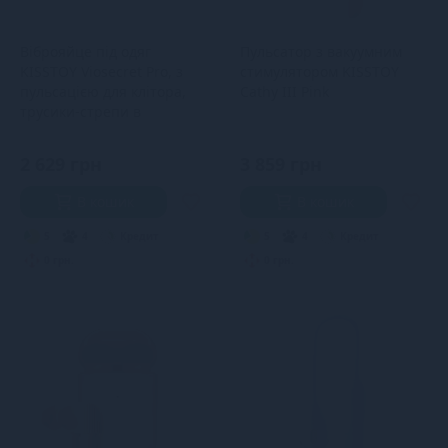
Віброяйце під одяг
Пульсатор з вакуумним
KISSTOY Viosecret Pro, з
стимулятором KISSTOY
пульсацією для клітора,
Cathy III Pink
трусики-стрепи в
комплекті
2 629 грн
3 859 грн
В кошик
В кошик
5
4
Кредит
5
4
Кредит
0 грн.
0 грн.