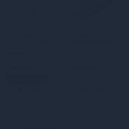
Ліпстик-вібратор KISSTOY
Мастурбатор
Pop Cherry, 7 режимів, 2
BANANASOME ROCKET X7
мотори, гнучкий,
підігрівання
1 799 грн
5 289 грн
В кошик
Закінчився
4
3
Кредит
5
5
Кредит
0 грн.