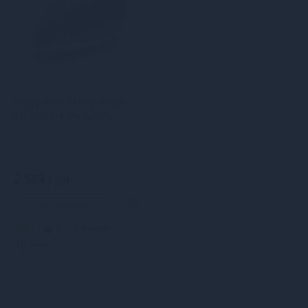
Вакуумний стимулятор
KISTOY K-King Jungle
2 589 грн
Закінчився
5
4
Кредит
0 грн.