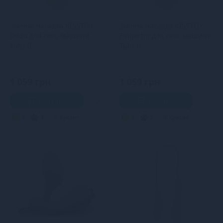
Змінна насадка KISSTOY
Змінна насадка KISSTOY
Dildo для секс-машини
Fingertip для секс-машини
Tutu II
Tutu II
1 059 грн
1 059 грн
В кошик
В кошик
4
3
Кредит
4
3
Кредит