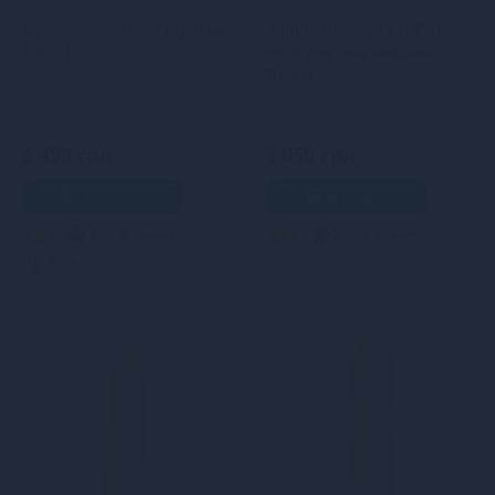
Міні секс-машина KISSTOY
Змінна насадка KISSTOY
Tutu II
Helix для секс-машини
Tutu II
6 499 грн
1 059 грн
В кошик
В кошик
5
5
Кредит
4
3
Кредит
0 грн.