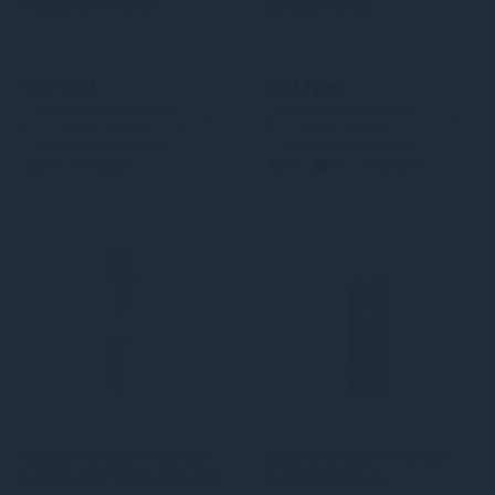
Peppermint 10 мл
Colada 118 мл
199 грн
829 грн
Закінчився
Закінчився
3
Кредит
3
2
Кредит
Змазка на водній основі
Змазка на водній основі
System JO Champagne (60
System JO H2O —