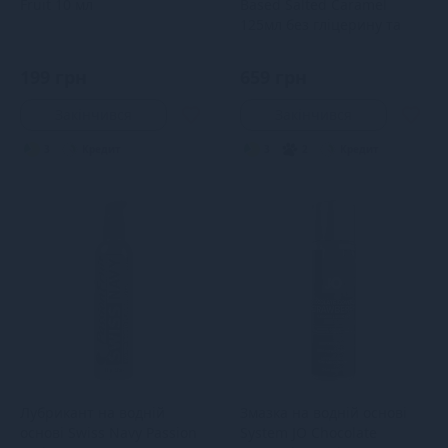
Fruit 10 мл
Based Salted Caramel
125мл без гліцерину та
парабенів
199 грн
659 грн
Закінчився
Закінчився
3
Кредит
3
2
Кредит
Лубрикант на водній
Змазка на водній основі
основі Swiss Navy Passion
System JO Chocolate