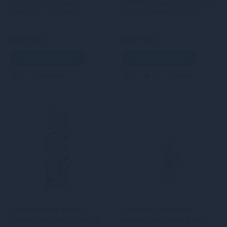
оральних пестощів
AROMA – Exotic Fruits (165
Sensuva — Handipop
мл), не містить цукру
Strawberry (59 мл)
499 грн
999 грн
В кошик
В кошик
3
Кредит
3
2
Кредит
Лубрикант на водній
Лубрикант на водній
основі Swiss Navy Cooling
основі Swiss Navy 4 in 1