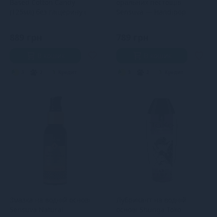
Based Cotton Candy
оральних пестощів
(125мл) без гліцерину і
Sensuva — Handipop
парабенів
Strawberry (125 мл)
889 грн
789 грн
В кошик
В кошик
3
2
Кредит
3
2
Кредит
Змазка на водній основі
Лубрикант на водній
Sensuva Natural
основі Shunga Toko